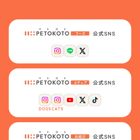
DOGS
CATS