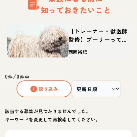
知っておきたいこと
【トレーナー・獣医師
監修】プーリーってど
んな犬？性格・特徴・
西岡裕記
育て方・迎え方
0
/
0
件
件中
絞り込み
該当する募集が見つかりませんでした。
キーワードを変更して再検索してください。