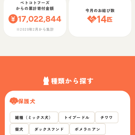
ペトコトフーズ
からの累計寄付金額
今月のお結び数
17,022,844
14
匹
※2020年2月から集計
種類から探す
保護犬
雑種（ミックス犬）
トイプードル
チワワ
柴犬
ダックスフンド
ポメラニアン