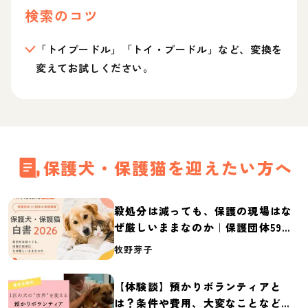
検索のコツ
「トイプードル」「トイ・プードル」など、変換を
変えてお試しください。
保護犬・保護猫を迎えたい方へ
殺処分は減っても、保護の現場はな
ぜ厳しいままなのか｜保護団体59団
体の実態調査【保護犬・保護猫白書
牧野芽子
2026】
【体験談】預かりボランティアと
は？条件や費用、大変なことなど紹