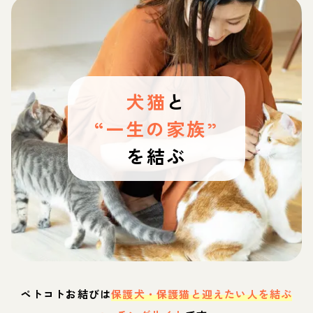
犬猫
と
“一生の家族”
を結ぶ
ペトコトお結びは
保護犬・保護猫と迎えたい人を結ぶ