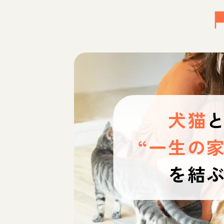
犬猫
“一生の家
を結