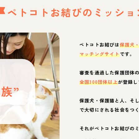
ペトコトお結びの
ミッショ
ペトコトお結びは
保護犬
マッチングサイト
です。
と
審査を通過した保護団体
全国300団体以上
が登録し
族”
保護犬・保護猫と人、そ
ぶ
で大切にされる社会をつ
それがペトコトお結びの