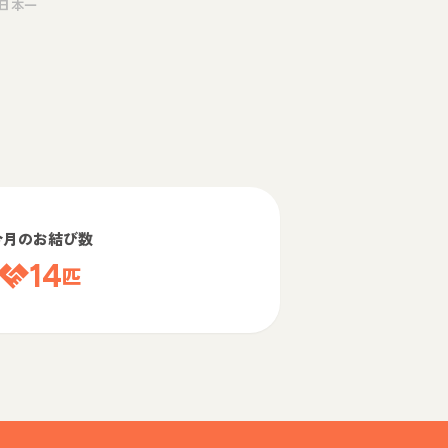
日本一
今月のお結び数
14
匹