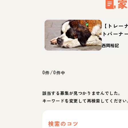
家
【トレー
トバーナ
格・特徴
西岡裕記
0
/
0
件
件中
該当する募集が見つかりませんでした。
キーワードを変更して再検索してください
検索のコツ