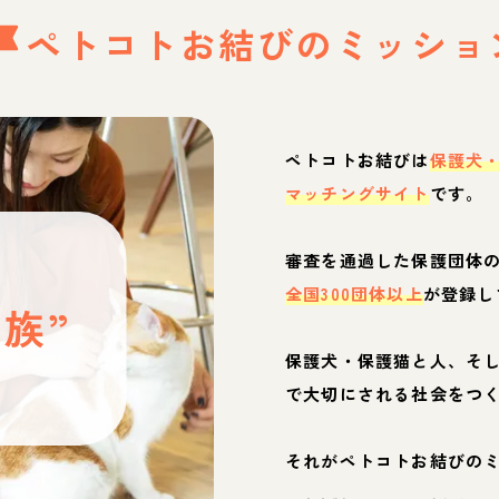
ペトコトお結びの
ミッショ
ペトコトお結びは
保護犬
マッチングサイト
です。
と
審査を通過した保護団体
全国300団体以上
が登録し
族”
保護犬・保護猫と人、そ
ぶ
で大切にされる社会をつ
それがペトコトお結びの