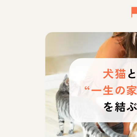
犬猫
“一生の家
を結