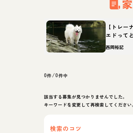
家
【トレー
エドって
育て方・
西岡裕記
0
/
0
件
件中
該当する募集が見つかりませんでした。
キーワードを変更して再検索してください
検索のコツ