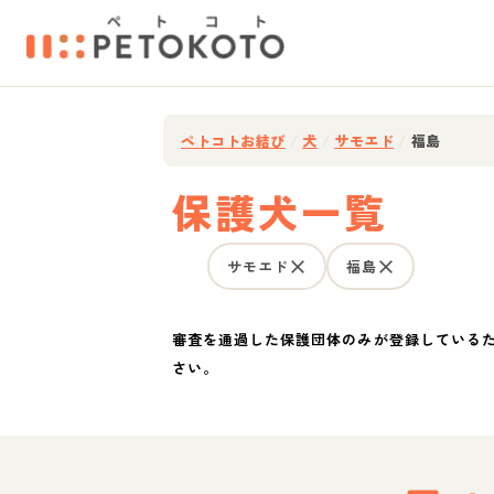
ペトコトお結び
/
犬
/
サモエド
/
福島
保護犬一覧
サモエド
福島
審査を通過した保護団体のみが登録している
さい。