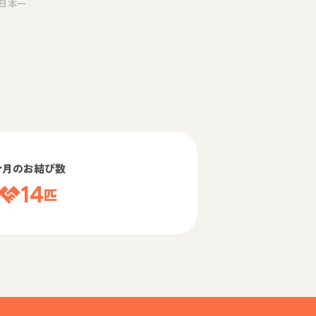
日本一
今月のお結び数
14
匹