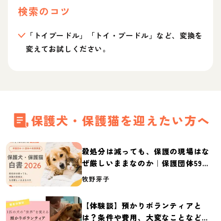
検索のコツ
「トイプードル」「トイ・プードル」など、変換を
変えてお試しください。
保護犬・保護猫を迎えたい方へ
殺処分は減っても、保護の現場はな
ぜ厳しいままなのか｜保護団体59団
体の実態調査【保護犬・保護猫白書
牧野芽子
2026】
【体験談】預かりボランティアと
は？条件や費用、大変なことなど紹