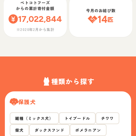
ペトコトフーズ
からの累計寄付金額
今月のお結び数
17,022,844
14
匹
※2020年2月から集計
種類から探す
保護犬
雑種（ミックス犬）
トイプードル
チワワ
柴犬
ダックスフンド
ポメラニアン