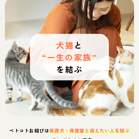
犬猫
と
“一生の家族”
を結ぶ
ペトコトお結びは
保護犬・保護猫と迎えたい人を結ぶ