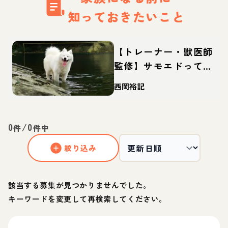
知っておきたいこと
【トレーナー・獣医師
監修】サモエドってど
んな犬？性格・特徴・
西岡裕記
育て方・迎え方
0
/
0
件
件中
絞り込み
該当する募集が見つかりませんでした。
キーワードを変更して再検索してください。