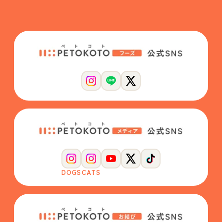
DOGS
CATS