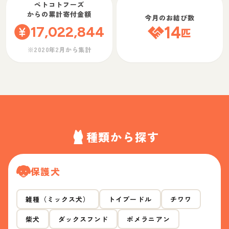
ペトコトフーズ
からの累計寄付金額
今月のお結び数
17,022,844
14
匹
※2020年2月から集計
種類から探す
保護犬
雑種（ミックス犬）
トイプードル
チワワ
柴犬
ダックスフンド
ポメラニアン