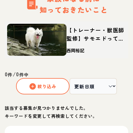
知っておきたいこと
【トレーナー・獣医師
監修】サモエドってど
んな犬？性格・特徴・
西岡裕記
育て方・迎え方
0
/
0
件
件中
絞り込み
該当する募集が見つかりませんでした。
キーワードを変更して再検索してください。