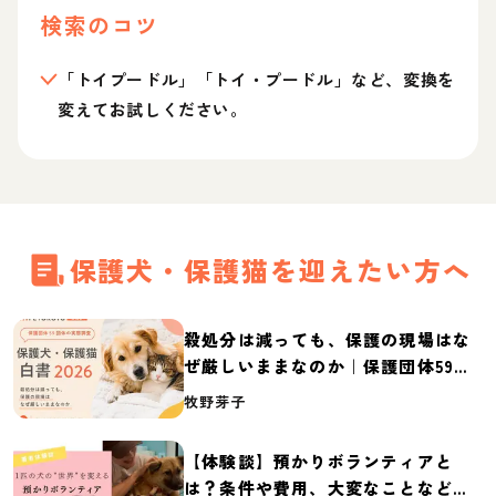
検索のコツ
「トイプードル」「トイ・プードル」など、変換を
変えてお試しください。
保護犬・保護猫を迎えたい方へ
殺処分は減っても、保護の現場はな
ぜ厳しいままなのか｜保護団体59団
体の実態調査【保護犬・保護猫白書
牧野芽子
2026】
【体験談】預かりボランティアと
は？条件や費用、大変なことなど紹