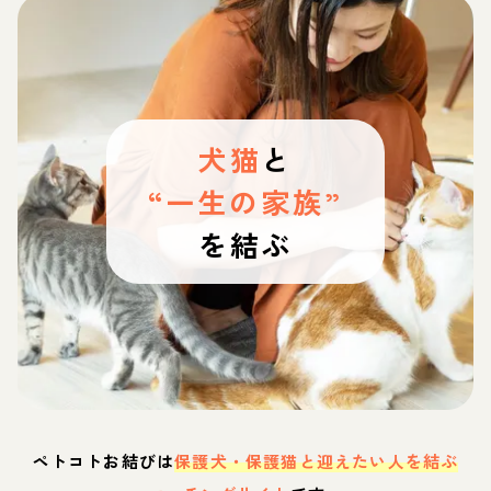
犬猫
と
“一生の家族”
を結ぶ
ペトコトお結びは
保護犬・保護猫と迎えたい人を結ぶ