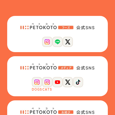
DOGS
CATS