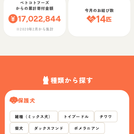
ペトコトフーズ
からの累計寄付金額
今月のお結び数
17,022,844
14
匹
※2020年2月から集計
種類から探す
保護犬
雑種（ミックス犬）
トイプードル
チワワ
柴犬
ダックスフンド
ポメラニアン