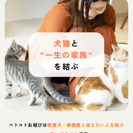
犬猫
と
“一生の家族”
を結ぶ
ペトコトお結びは
保護犬・保護猫と迎えたい人を結ぶ