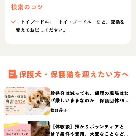
検索のコツ
「トイプードル」「トイ・プードル」など、変換を
変えてお試しください。
保護犬・保護猫を迎えたい方へ
殺処分は減っても、保護の現場はな
ぜ厳しいままなのか｜保護団体59団
体の実態調査【保護犬・保護猫白書
牧野芽子
2026】
【体験談】預かりボランティアと
は？条件や費用、大変なことなど紹