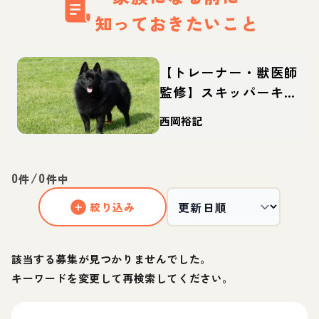
知っておきたいこと
【トレーナー・獣医師
監修】スキッパーキっ
てどんな犬？性格・特
西岡裕記
徴・育て方・迎え方
0
/
0
件
件中
絞り込み
該当する募集が見つかりませんでした。
キーワードを変更して再検索してください。