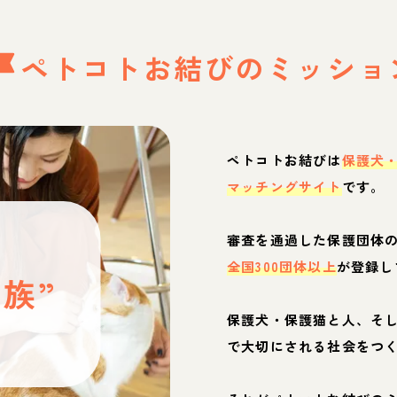
ペトコトお結びの
ミッショ
ペトコトお結びは
保護犬
マッチングサイト
です。
と
審査を通過した保護団体
全国300団体以上
が登録し
族”
保護犬・保護猫と人、そ
ぶ
で大切にされる社会をつ