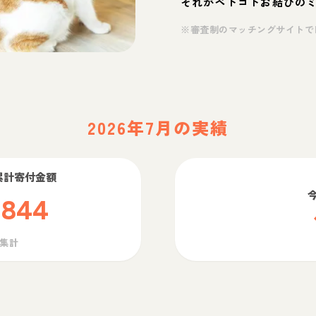
それがペトコトお結びの
※審査制のマッチングサイトで
2026年7月の実績
累計寄付金額
,844
ら集計