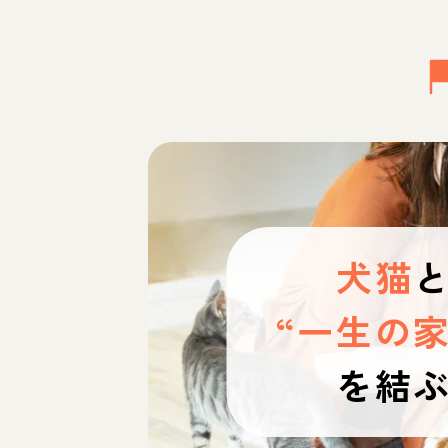
犬猫
“一生の家
を結