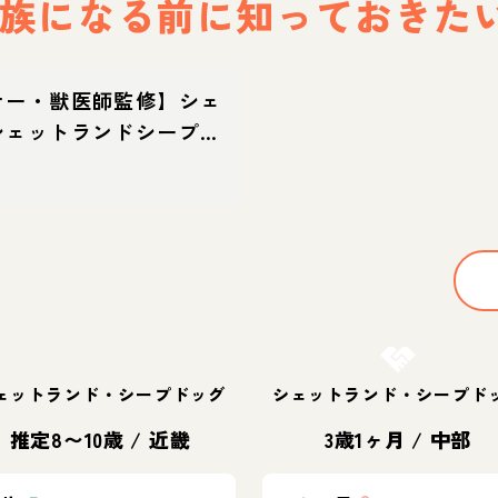
族になる前に
知っておきた
ナー・獣医師監修】シェ
シェットランドシープド
てどんな犬？性格・特
方・迎え方
お結び決定
ェットランド・シープドッグ
シェットランド・シープド
推定8〜10歳
/
近畿
3歳1ヶ月
/
中部