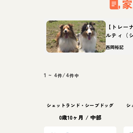
家
【トレー
ルティ（
ッグ）っ
西岡裕記
徴・育て
1
~
4
/
4
件
件中
シェットランド・シープドッグ
シ
0歳10ヶ月
/
中部