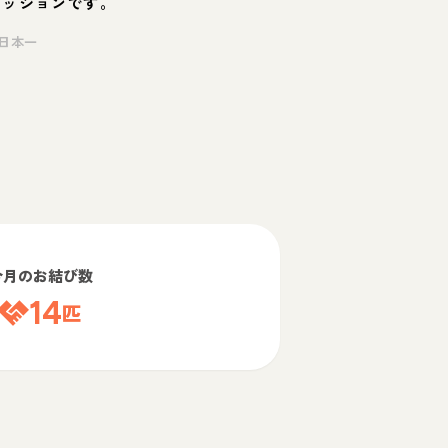
ミッションです。
日本一
今月のお結び数
14
匹