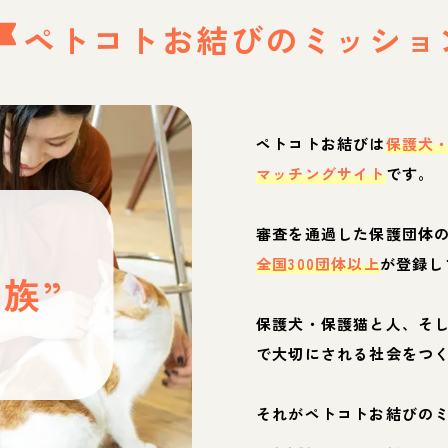
ペトコトお結びの
ミッショ
ペトコトお結びは
保護犬
マッチングサイト
です。
と
審査を通過した保護団体
全国300団体以上
が登録し
族”
保護犬・保護猫と人、そ
ぶ
で大切にされる社会をつ
それがペトコトお結びの