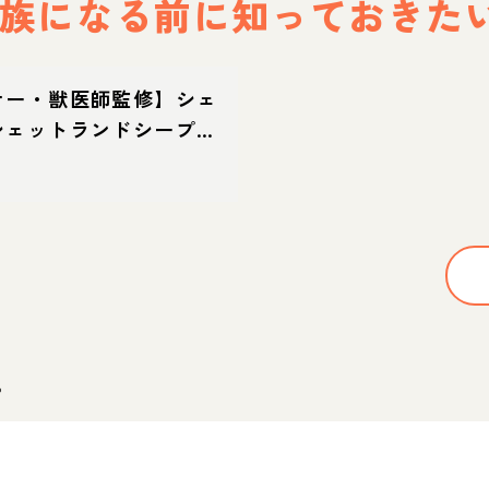
族になる前に
知っておきた
ナー・獣医師監修】シェ
シェットランドシープド
てどんな犬？性格・特
方・迎え方
。