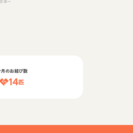
日本一
今月のお結び数
14
匹