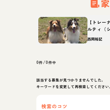
家
【トレー
ルティ（
ッグ）っ
西岡裕記
徴・育て
0
/
0
件
件中
該当する募集が見つかりませんでした。
キーワードを変更して再検索してください
検索のコツ