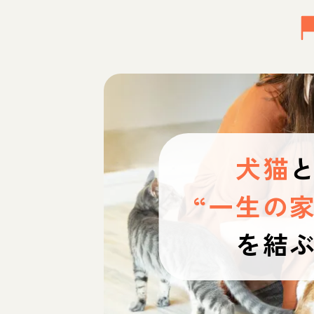
犬猫
“一生の家
を結