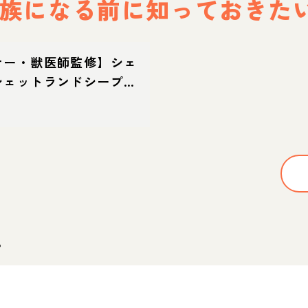
族になる前に
知っておきた
ナー・獣医師監修】シェ
シェットランドシープド
てどんな犬？性格・特
方・迎え方
。