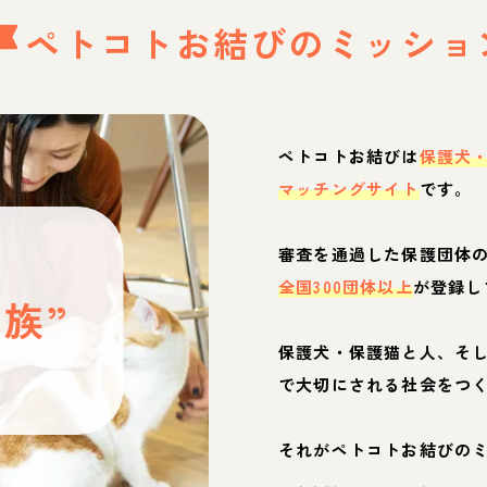
ペトコトお結びの
ミッショ
ペトコトお結びは
保護犬
マッチングサイト
です。
と
審査を通過した保護団体
全国300団体以上
が登録し
族”
保護犬・保護猫と人、そ
ぶ
で大切にされる社会をつ
それがペトコトお結びの