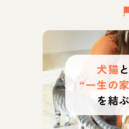
犬猫
“一生の家
を結