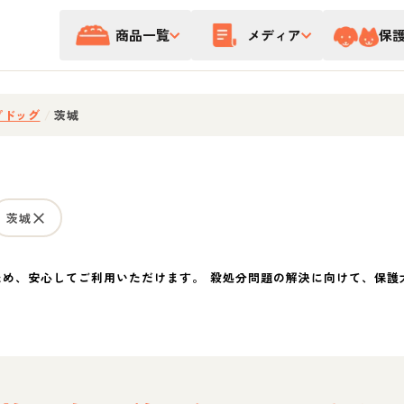
商品一覧
メディア
保
プドッグ
/
茨城
茨城
ため、安心してご利用いただけます。 殺処分問題の解決に向けて、保護