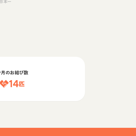
日本一
今月のお結び数
14
匹