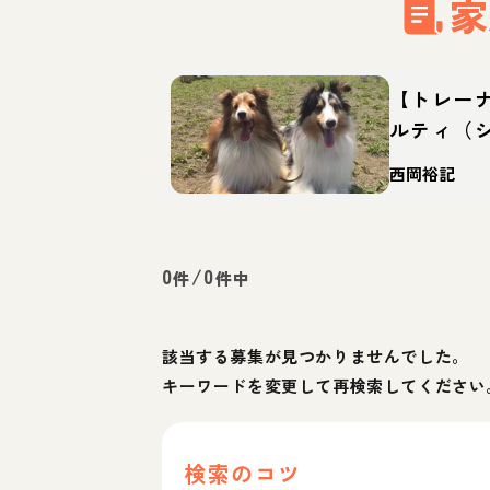
家
【トレー
ルティ（
ッグ）っ
西岡裕記
徴・育て
0
/
0
件
件中
該当する募集が見つかりませんでした。
キーワードを変更して再検索してください
検索のコツ