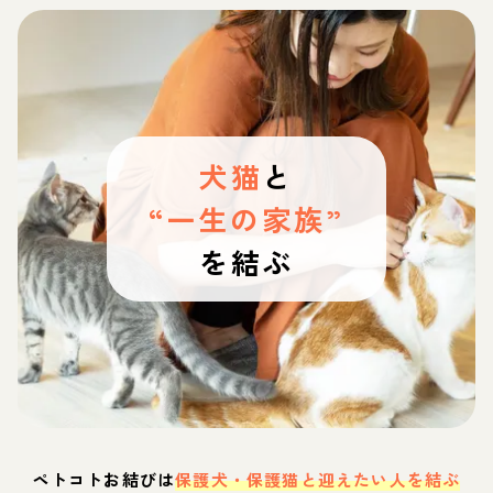
犬猫
と
“一生の家族”
を結ぶ
ペトコトお結びは
保護犬・保護猫と迎えたい人を結ぶ