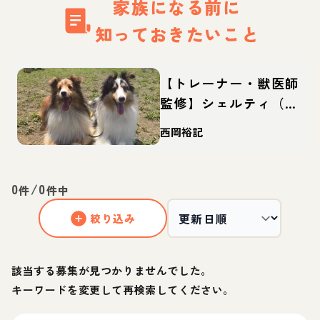
家族になる前に
知っておきたいこと
【トレーナー・獣医師
監修】シェルティ（シ
ェットランドシープド
西岡裕記
ッグ）ってどんな犬？
性格・特徴・育て方・
迎え方
0
/
0
件
件中
絞り込み
該当する募集が見つかりませんでした。
キーワードを変更して再検索してください。