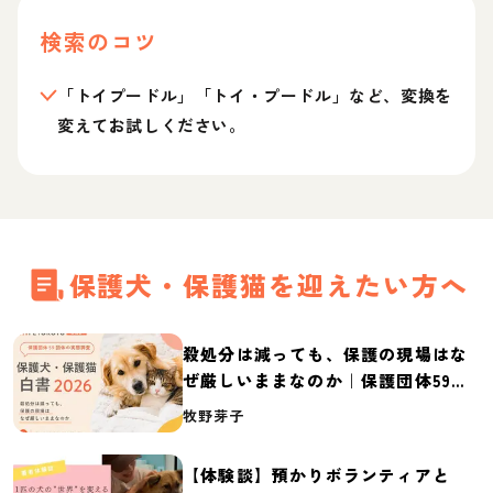
検索のコツ
「トイプードル」「トイ・プードル」など、変換を
変えてお試しください。
保護犬・保護猫を迎えたい方へ
殺処分は減っても、保護の現場はな
ぜ厳しいままなのか｜保護団体59団
体の実態調査【保護犬・保護猫白書
牧野芽子
2026】
【体験談】預かりボランティアと