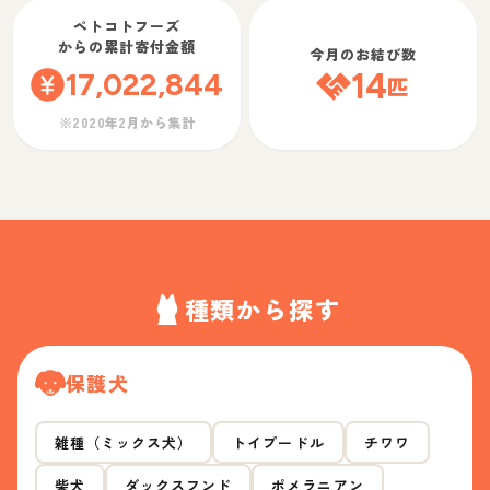
ペトコトフーズ
からの累計寄付金額
今月のお結び数
17,022,844
14
匹
※2020年2月から集計
種類から探す
保護犬
雑種（ミックス犬）
トイプードル
チワワ
柴犬
ダックスフンド
ポメラニアン