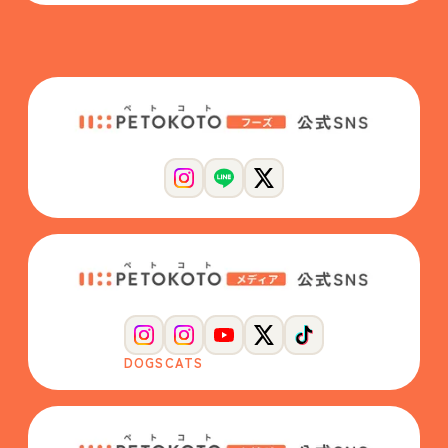
DOGS
CATS