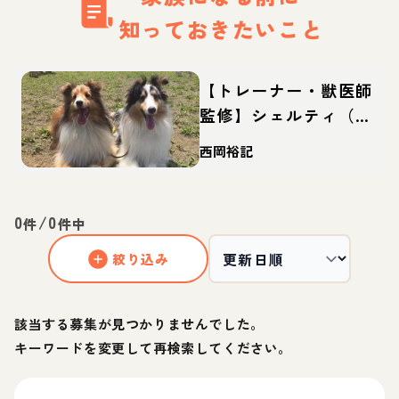
知っておきたいこと
【トレーナー・獣医師
監修】シェルティ（シ
ェットランドシープド
西岡裕記
ッグ）ってどんな犬？
性格・特徴・育て方・
迎え方
0
/
0
件
件中
絞り込み
該当する募集が見つかりませんでした。
キーワードを変更して再検索してください。