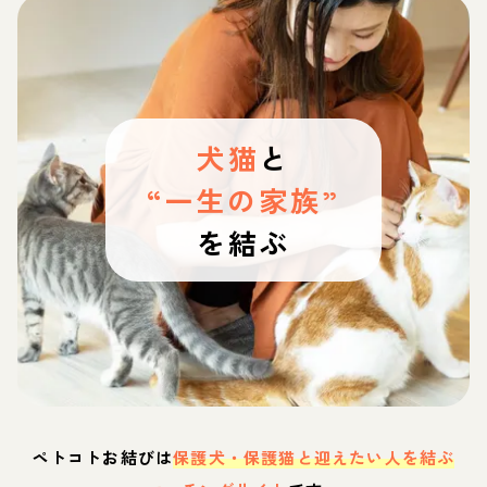
犬猫
と
“一生の家族”
を結ぶ
ペトコトお結びは
保護犬・保護猫と迎えたい人を結ぶ