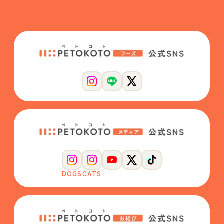
DOGS
CATS