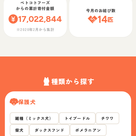
ペトコトフーズ
からの累計寄付金額
今月のお結び数
17,022,844
14
匹
※2020年2月から集計
種類から探す
保護犬
雑種（ミックス犬）
トイプードル
チワワ
柴犬
ダックスフンド
ポメラニアン