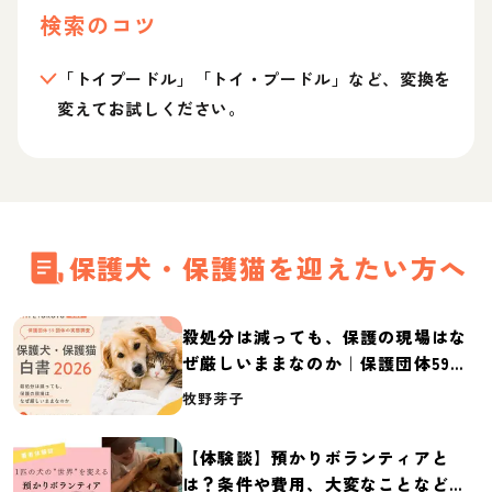
検索のコツ
「トイプードル」「トイ・プードル」など、変換を
変えてお試しください。
保護犬・保護猫を迎えたい方へ
殺処分は減っても、保護の現場はな
ぜ厳しいままなのか｜保護団体59団
体の実態調査【保護犬・保護猫白書
牧野芽子
2026】
【体験談】預かりボランティアと
は？条件や費用、大変なことなど紹