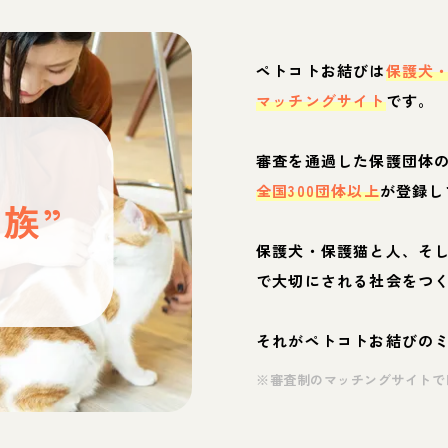
ペトコトお結びは
保護犬
マッチングサイト
です。
と
審査を通過した保護団体
全国300団体以上
が登録し
族”
保護犬・保護猫と人、そ
ぶ
で大切にされる社会をつ
それがペトコトお結びの
※審査制のマッチングサイトで