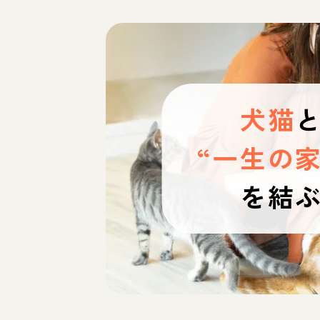
犬猫
“一生の家
を結