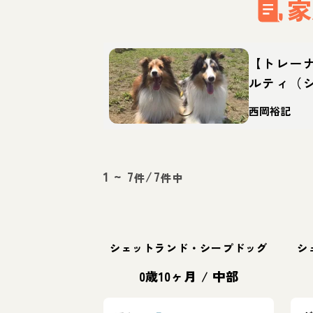
家
【トレー
ルティ（
ッグ）っ
西岡裕記
徴・育て
1
~
7
/
7
件
件中
シェットランド・シープドッグ
シ
0歳10ヶ月
/
中部