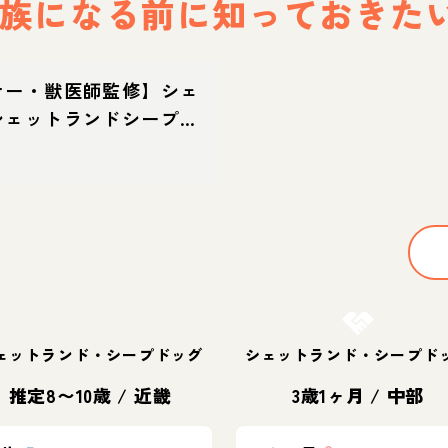
族になる前に
知っておきた
ナー・獣医師監修】シェ
シェットランドシープド
てどんな犬？性格・特
方・迎え方
お結び決定
ェットランド・シープドッグ
シェットランド・シープド
推定8〜10歳
/
近畿
3歳1ヶ月
/
中部