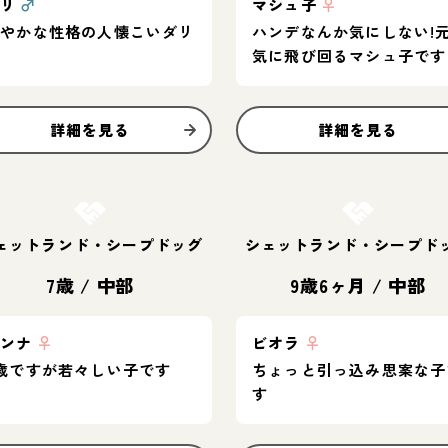
ダリ
♂
マシュ子
♀
穏やかな性格の人懐こいダリ
ハンデなんか気にしない!
気に飛び回るマシュ子です
詳細を見る
詳細を見る
お結び決定
お結び決定
ェットランド・シープドッグ
シェットランド・シープド
7歳
/
中部
9歳6ヶ月
/
中部
アンナ
♀
ビオラ
♀
歳ですが若々しい子です
ちょっと引っ込み思案な子
す