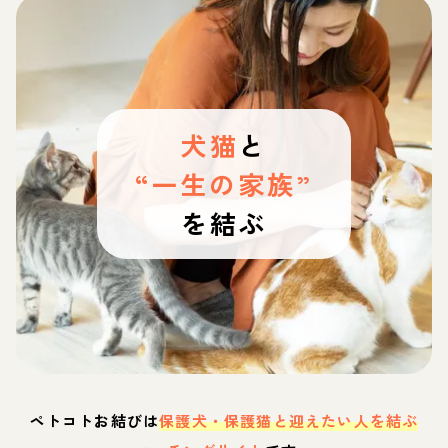
犬猫
と
“一生の家族”
を結ぶ
ペトコトお結びは
保護犬・保護猫と迎えたい人を結ぶ