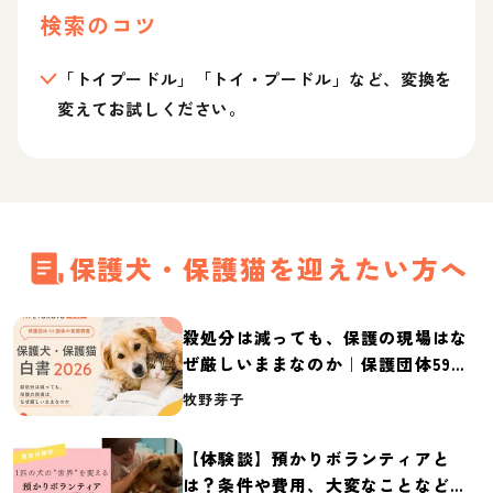
検索のコツ
「トイプードル」「トイ・プードル」など、変換を
変えてお試しください。
保護犬・保護猫を迎えたい方へ
殺処分は減っても、保護の現場はな
ぜ厳しいままなのか｜保護団体59団
体の実態調査【保護犬・保護猫白書
牧野芽子
2026】
【体験談】預かりボランティアと
は？条件や費用、大変なことなど紹