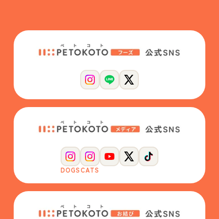
DOGS
CATS