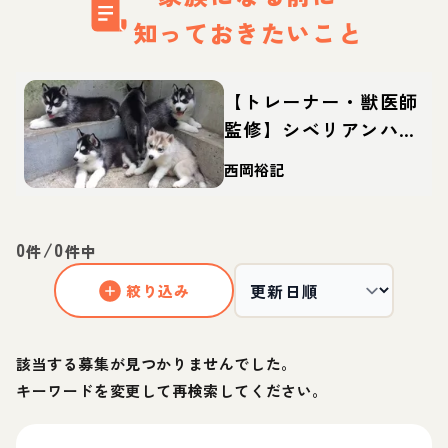
知っておきたいこと
【トレーナー・獣医師
監修】シベリアンハス
キーってどんな犬？性
西岡裕記
格・特徴・育て方・迎
え方
0
/
0
件
件中
絞り込み
該当する募集が見つかりませんでした。
キーワードを変更して再検索してください。