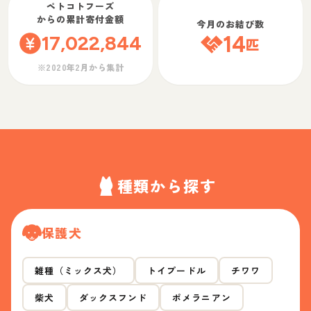
ペトコトフーズ
からの累計寄付金額
今月のお結び数
17,022,844
14
匹
※2020年2月から集計
種類から探す
保護犬
雑種（ミックス犬）
トイプードル
チワワ
柴犬
ダックスフンド
ポメラニアン