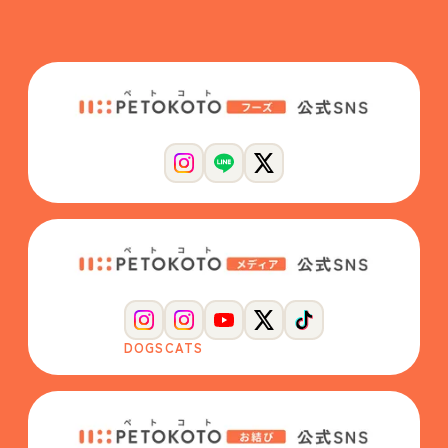
DOGS
CATS