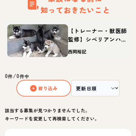
知っておきたいこと
【トレーナー・獣医師
監修】シベリアンハス
キーってどんな犬？性
西岡裕記
格・特徴・育て方・迎
え方
0
/
0
件
件中
絞り込み
該当する募集が見つかりませんでした。
キーワードを変更して再検索してください。