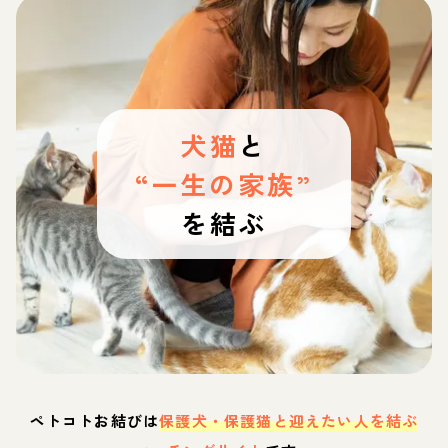
犬猫
と
“一生の家族”
を結ぶ
ペトコトお結びは
保護犬・保護猫と迎えたい人を結ぶ