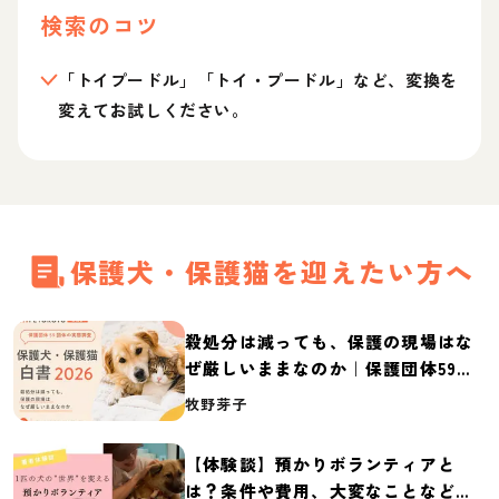
検索のコツ
「トイプードル」「トイ・プードル」など、変換を
変えてお試しください。
保護犬・保護猫を迎えたい方へ
殺処分は減っても、保護の現場はな
ぜ厳しいままなのか｜保護団体59団
体の実態調査【保護犬・保護猫白書
牧野芽子
2026】
【体験談】預かりボランティアと
は？条件や費用、大変なことなど紹