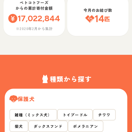
ペトコトフーズ
からの累計寄付金額
今月のお結び数
17,022,844
14
匹
※2020年2月から集計
種類から探す
保護犬
雑種（ミックス犬）
トイプードル
チワワ
柴犬
ダックスフンド
ポメラニアン