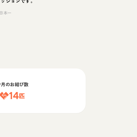
ミッションです。
日本一
今月のお結び数
14
匹