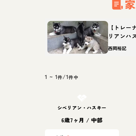
家
【トレー
リアンハ
格・特徴
西岡裕記
1
~
1
/
1
件
件中
お結び決定
シベリアン・ハスキー
6歳7ヶ月
/
中部