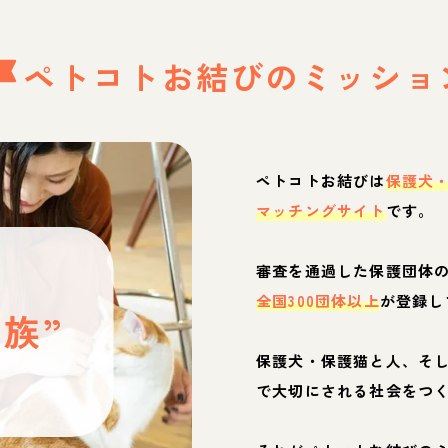
ペトコトお結びの
ミッショ
ペトコトお結びは
保護犬
マッチングサイト
です。
と
審査を通過した保護団体
全国300団体以上
が登録し
族”
保護犬・保護猫と人、そ
ぶ
で大切にされる社会をつ