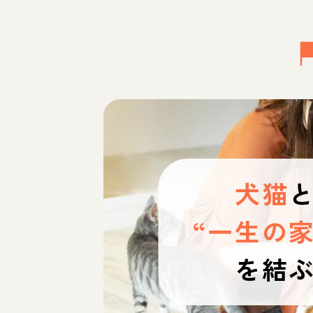
犬猫
“一生の家
を結