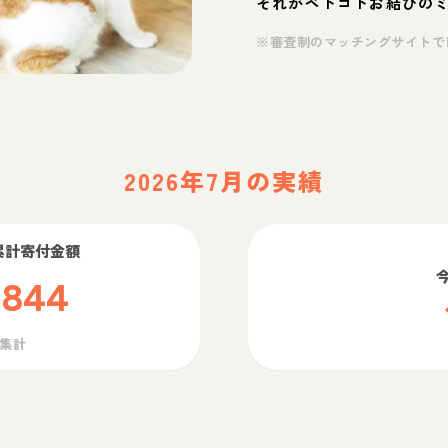
それがペトコトお結びの
※審査制のマッチングサイトで
2026年7月の実績
累計寄付金額
,844
ら集計