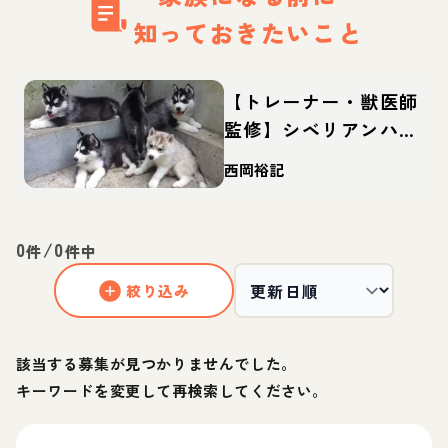
知っておきたいこと
【トレーナー・獣医師
監修】シベリアンハス
キーってどんな犬？性
西岡裕記
格・特徴・育て方・迎
え方
0
/
0
件
件中
絞り込み
該当する募集が見つかりませんでした。
キーワードを変更して再検索してください。