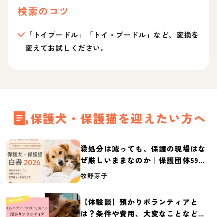
検索のコツ
「トイプードル」「トイ・プードル」など、変換を
変えてお試しください。
保護犬・保護猫を迎えたい方へ
殺処分は減っても、保護の現場はな
ぜ厳しいままなのか｜保護団体59団
体の実態調査【保護犬・保護猫白書
牧野芽子
2026】
【体験談】預かりボランティアと
は？条件や費用、大変なことなど紹