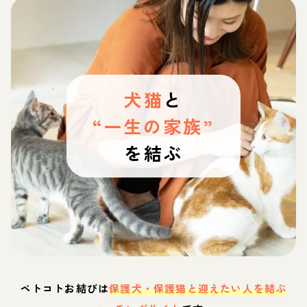
犬猫
と
“一生の家族”
を結ぶ
ペトコトお結びは
保護犬・保護猫と迎えたい人を結ぶ