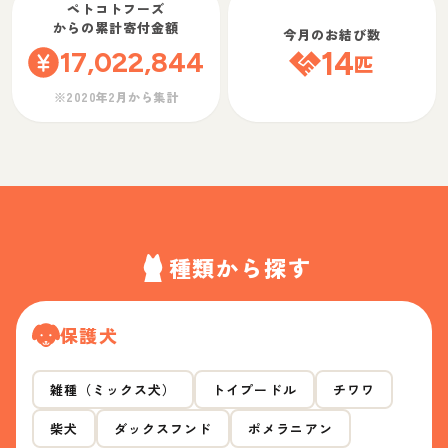
ペトコトフーズ
からの累計寄付金額
今月のお結び数
17,022,844
14
匹
※2020年2月から集計
種類から探す
保護犬
雑種（ミックス犬）
トイプードル
チワワ
柴犬
ダックスフンド
ポメラニアン