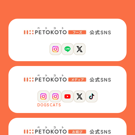
DOGS
CATS