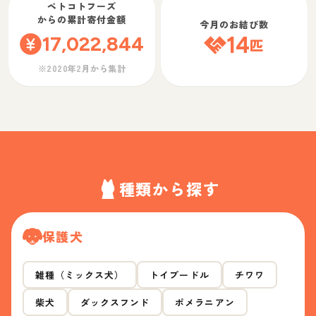
ペトコトフーズ
からの累計寄付金額
今月のお結び数
17,022,844
14
匹
※2020年2月から集計
種類から探す
保護犬
雑種（ミックス犬）
トイプードル
チワワ
柴犬
ダックスフンド
ポメラニアン