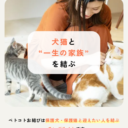
犬猫
と
“一生の家族”
を結ぶ
ペトコトお結びは
保護犬・保護猫と迎えたい人を結ぶ