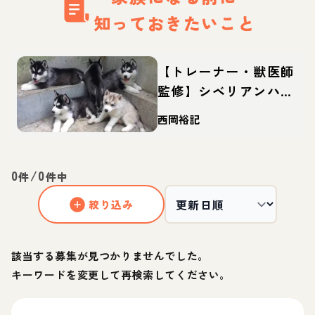
知っておきたいこと
【トレーナー・獣医師
監修】シベリアンハス
キーってどんな犬？性
西岡裕記
格・特徴・育て方・迎
え方
0
/
0
件
件中
絞り込み
該当する募集が見つかりませんでした。
キーワードを変更して再検索してください。