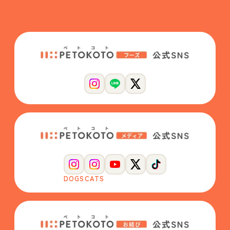
DOGS
CATS