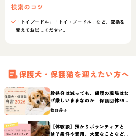
検索のコツ
「トイプードル」「トイ・プードル」など、変換を
変えてお試しください。
保護犬・保護猫を迎えたい方へ
殺処分は減っても、保護の現場はな
ぜ厳しいままなのか｜保護団体59団
体の実態調査【保護犬・保護猫白書
牧野芽子
2026】
【体験談】預かりボランティアと
は？条件や費用、大変なことなど紹