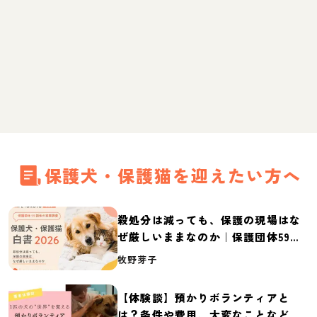
保護犬・保護猫を迎えたい方へ
殺処分は減っても、保護の現場はな
ぜ厳しいままなのか｜保護団体59団
体の実態調査【保護犬・保護猫白書
牧野芽子
2026】
【体験談】預かりボランティアと
は？条件や費用、大変なことなど紹