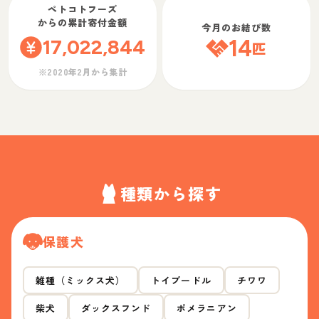
ペトコトフーズ
からの累計寄付金額
今月のお結び数
17,022,844
14
匹
※2020年2月から集計
種類から探す
保護犬
雑種（ミックス犬）
トイプードル
チワワ
柴犬
ダックスフンド
ポメラニアン