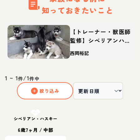
知っておきたいこと
【トレーナー・獣医師
監修】シベリアンハス
キーってどんな犬？性
西岡裕記
格・特徴・育て方・迎
え方
1
~
1
/
1
件
件中
絞り込み
お結び決定
シベリアン・ハスキー
6歳7ヶ月
/
中部