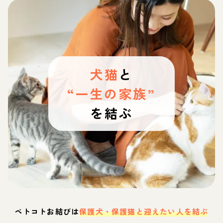
犬猫
と
“一生の家族”
を結ぶ
ペトコトお結びは
保護犬・保護猫と迎えたい人を結ぶ