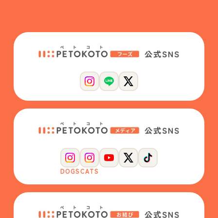
DOGS
CATS