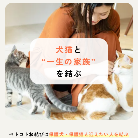
犬猫
と
“一生の家族”
を結ぶ
ペトコトお結びは
保護犬・保護猫と迎えたい人を結ぶ