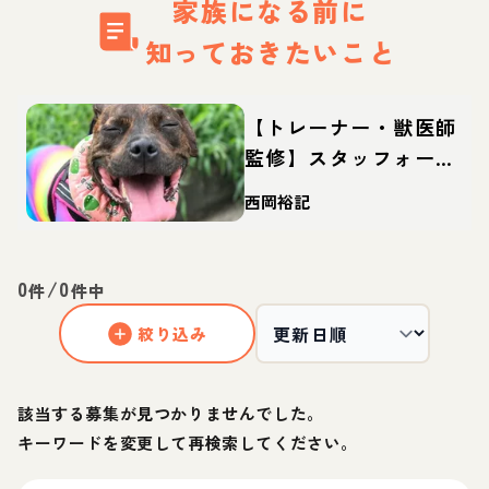
家族になる前に
知っておきたいこと
【トレーナー・獣医師
監修】スタッフォード
シャーブルテリアって
西岡裕記
どんな犬？性格・特
徴・育て方・迎え方
0
/
0
件
件中
絞り込み
該当する募集が見つかりませんでした。
キーワードを変更して再検索してください。