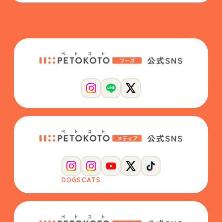
DOGS
CATS