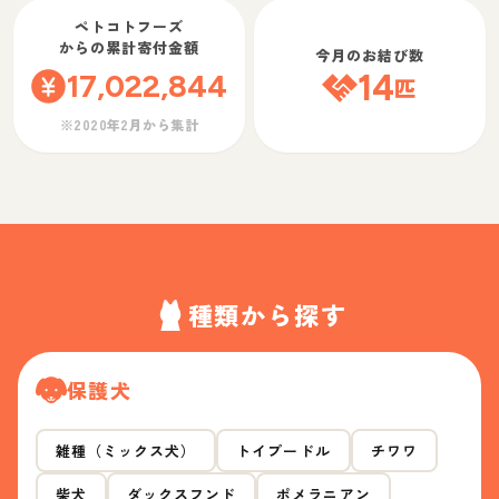
ペトコトフーズ
からの累計寄付金額
今月のお結び数
17,022,844
14
匹
※2020年2月から集計
種類から探す
保護犬
雑種（ミックス犬）
トイプードル
チワワ
柴犬
ダックスフンド
ポメラニアン