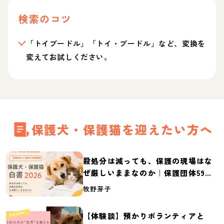
検索のコツ
「トイプードル」「トイ・プードル」など、変換を
変えてお試しください。
保護犬・保護猫を迎えたい方へ
殺処分は減っても、保護の現場はな
ぜ厳しいままなのか｜保護団体59団
体の実態調査【保護犬・保護猫白書
牧野芽子
2026】
【体験談】預かりボランティアと