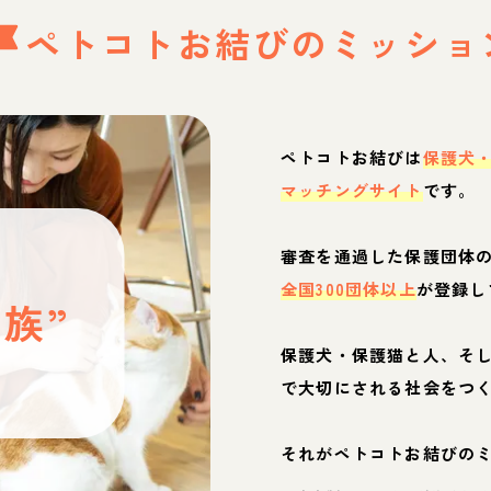
ペトコトお結びの
ミッショ
ペトコトお結びは
保護犬
マッチングサイト
です。
と
審査を通過した保護団体
全国300団体以上
が登録し
族”
保護犬・保護猫と人、そ
ぶ
で大切にされる社会をつ
それがペトコトお結びの