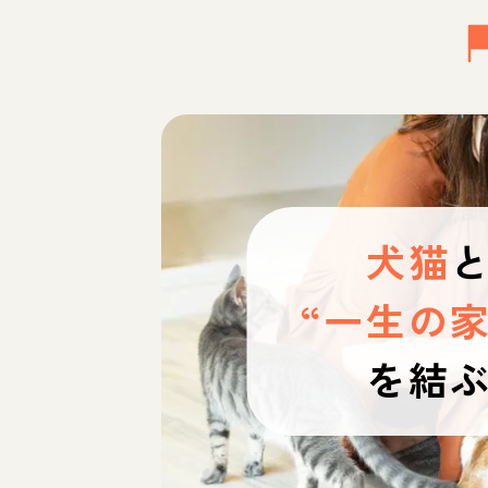
犬猫
“一生の家
を結