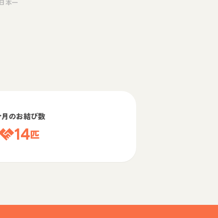
日本一
今月のお結び数
14
匹