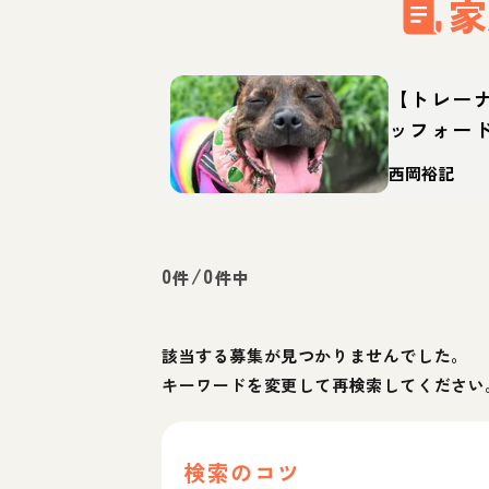
家
【トレー
ッフォー
どんな犬
西岡裕記
迎え方
0
/
0
件
件中
該当する募集が見つかりませんでした。
キーワードを変更して再検索してください
検索のコツ