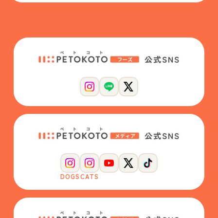
DOGS
CATS