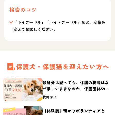
検索のコツ
「トイプードル」「トイ・プードル」など、変換を
変えてお試しください。
保護犬・保護猫を迎えたい方へ
殺処分は減っても、保護の現場はな
ぜ厳しいままなのか｜保護団体59団
体の実態調査【保護犬・保護猫白書
牧野芽子
2026】
【体験談】預かりボランティアと