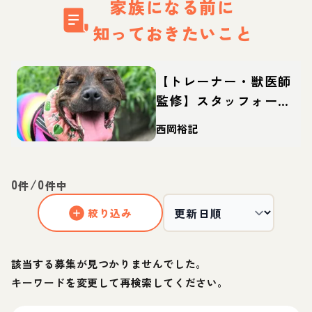
家族になる前に
知っておきたいこと
【トレーナー・獣医師
監修】スタッフォード
シャーブルテリアって
西岡裕記
どんな犬？性格・特
徴・育て方・迎え方
0
/
0
件
件中
絞り込み
該当する募集が見つかりませんでした。
キーワードを変更して再検索してください。