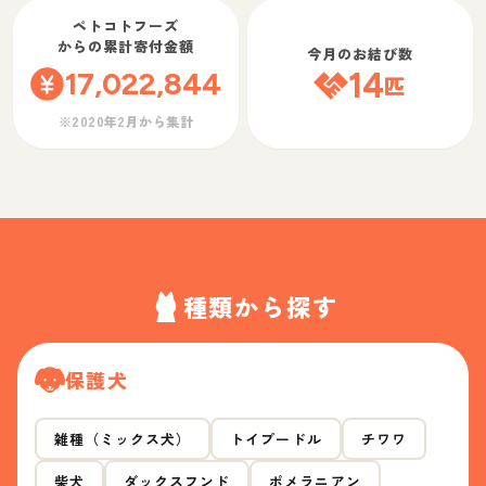
ペトコトフーズ
からの累計寄付金額
今月のお結び数
17,022,844
14
匹
※2020年2月から集計
種類から探す
保護犬
雑種（ミックス犬）
トイプードル
チワワ
柴犬
ダックスフンド
ポメラニアン