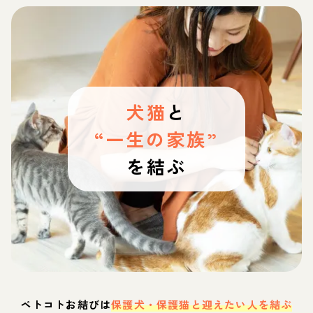
犬猫
と
“一生の家族”
を結ぶ
ペトコトお結びは
保護犬・保護猫と迎えたい人を結ぶ