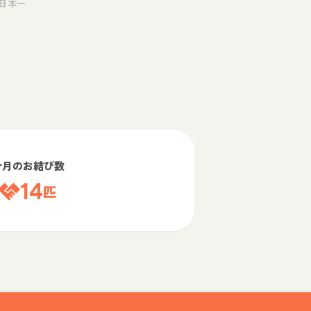
日本一
今月のお結び数
14
匹