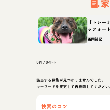
家
【トレー
ッフォー
どんな犬
西岡裕記
迎え方
0
/
0
件
件中
該当する募集が見つかりませんでした。
キーワードを変更して再検索してください
検索のコツ