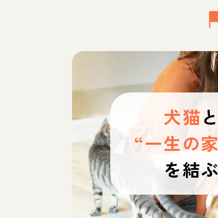
犬猫
“一生の家
を結