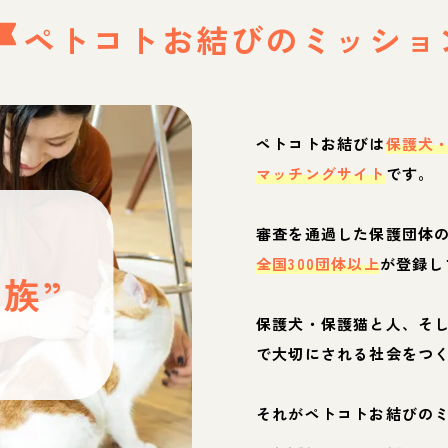
ペトコトお結びの
ミッショ
ペトコトお結びは
保護犬
マッチングサイト
です。
と
審査を通過した保護団体
全国300団体以上
が登録し
族”
保護犬・保護猫と人、そ
ぶ
で大切にされる社会をつ
それがペトコトお結びの