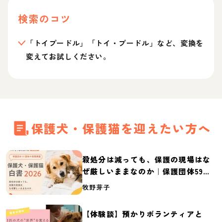
検索のコツ
「トイプードル」「トイ・プードル」など、変換を
変えてお試しください。
保護犬・保護猫を迎えたい方へ
殺処分は減っても、保護の現場はな
ぜ厳しいままなのか｜保護団体59団
体の実態調査【保護犬・保護猫白書
牧野芽子
2026】
【体験談】預かりボランティアと