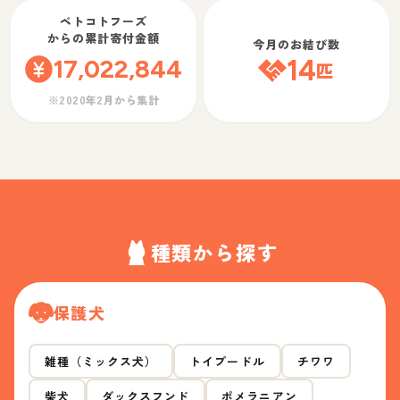
ペトコトフーズ
からの累計寄付金額
今月のお結び数
17,022,844
14
匹
※2020年2月から集計
種類から探す
保護犬
雑種（ミックス犬）
トイプードル
チワワ
柴犬
ダックスフンド
ポメラニアン