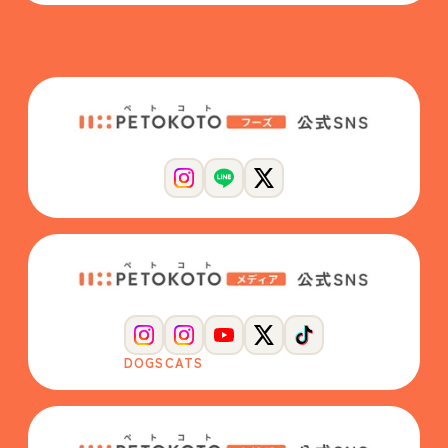
DOGS
CATS