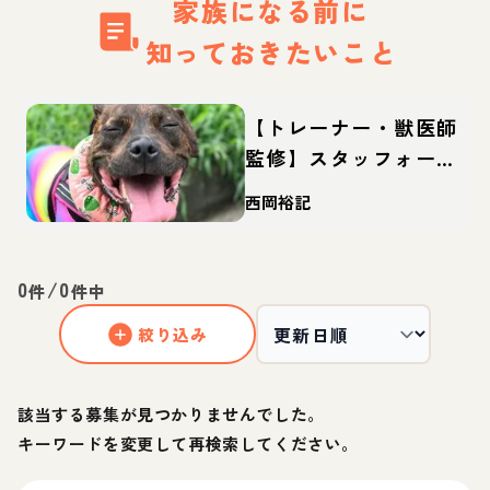
家族になる前に
知っておきたいこと
【トレーナー・獣医師
監修】スタッフォード
シャーブルテリアって
西岡裕記
どんな犬？性格・特
徴・育て方・迎え方
0
/
0
件
件中
絞り込み
該当する募集が見つかりませんでした。
キーワードを変更して再検索してください。