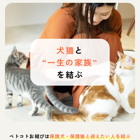
犬猫
と
“一生の家族”
を結ぶ
ペトコトお結びは
保護犬・保護猫と迎えたい人を結ぶ