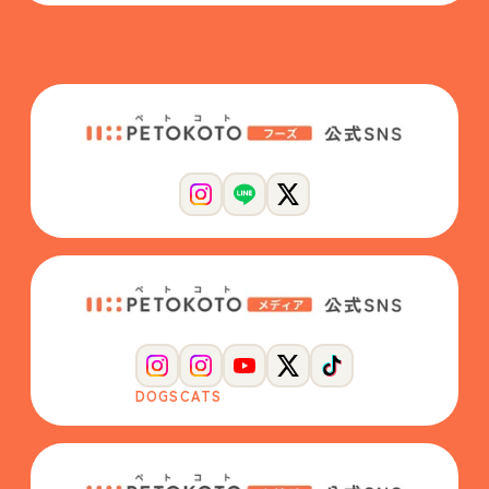
DOGS
CATS