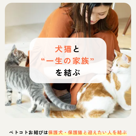
犬猫
と
“一生の家族”
を結ぶ
ペトコトお結びは
保護犬・保護猫と迎えたい人を結ぶ