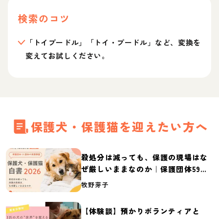
検索のコツ
「トイプードル」「トイ・プードル」など、変換を
変えてお試しください。
保護犬・保護猫を迎えたい方へ
殺処分は減っても、保護の現場はな
ぜ厳しいままなのか｜保護団体59団
体の実態調査【保護犬・保護猫白書
牧野芽子
2026】
【体験談】預かりボランティアと