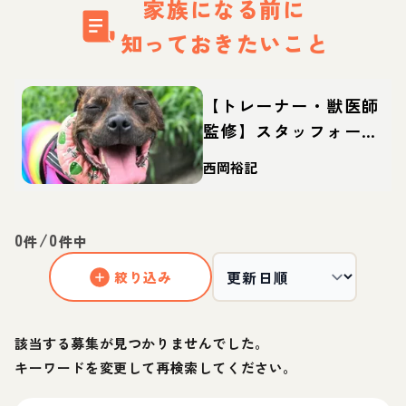
家族になる前に
知っておきたいこと
【トレーナー・獣医師
監修】スタッフォード
シャーブルテリアって
西岡裕記
どんな犬？性格・特
徴・育て方・迎え方
0
/
0
件
件中
絞り込み
該当する募集が見つかりませんでした。
キーワードを変更して再検索してください。