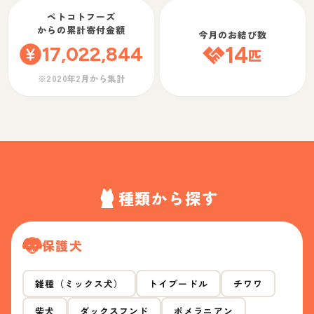
ペトコトフーズ
からの累計寄付金額
今月のお結び数
17,022,844
14
匹
※2020年2月から集計
種類から探す
保護犬
雑種（ミックス犬）
トイプードル
チワワ
柴犬
ダックスフンド
ポメラニアン