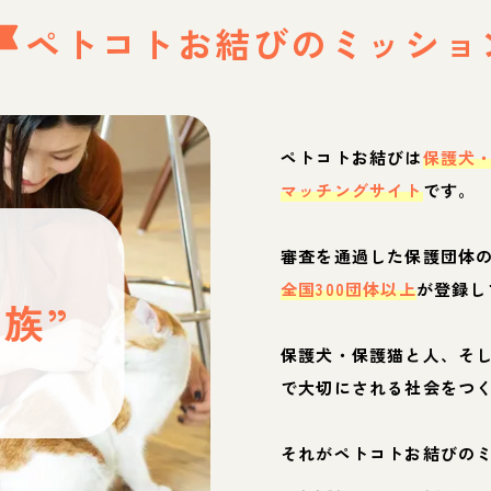
ペトコトお結びの
ミッショ
ペトコトお結びは
保護犬
マッチングサイト
です。
と
審査を通過した保護団体
全国300団体以上
が登録し
族”
保護犬・保護猫と人、そ
ぶ
で大切にされる社会をつ
それがペトコトお結びの