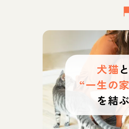
犬猫
“一生の家
を結