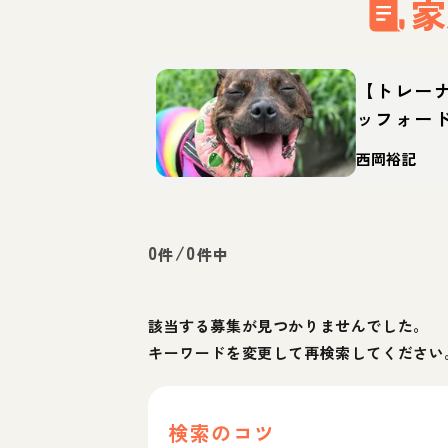
家
【トレー
ッフォー
どんな犬
西岡裕記
迎え方
0
/
0
件
件中
該当する募集が見つかりませんでした。
キーワードを変更して再検索してください
検索のコツ