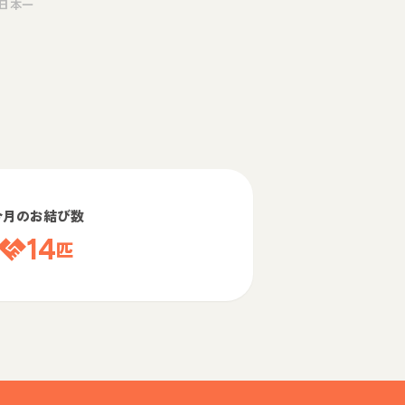
日本一
今月のお結び数
14
匹