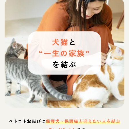
犬猫
と
“一生の家族”
を結ぶ
ペトコトお結びは
保護犬・保護猫と迎えたい人を結ぶ