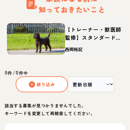
知っておきたいこと
【トレーナー・獣医師
監修】スタンダードプ
ードルってどんな犬？
西岡裕記
性格・特徴・育て方・
迎え方
0
/
0
件
件中
絞り込み
該当する募集が見つかりませんでした。
キーワードを変更して再検索してください。