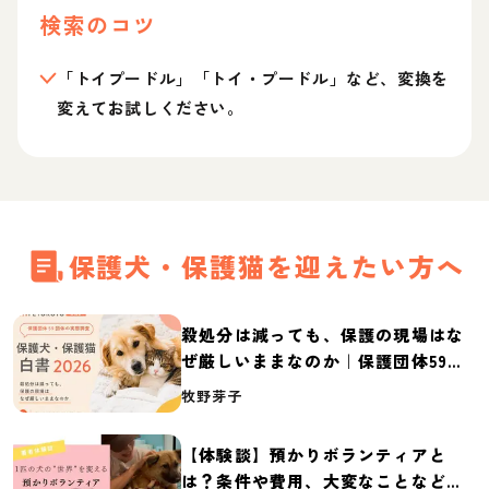
検索のコツ
「トイプードル」「トイ・プードル」など、変換を
変えてお試しください。
保護犬・保護猫を迎えたい方へ
殺処分は減っても、保護の現場はな
ぜ厳しいままなのか｜保護団体59団
体の実態調査【保護犬・保護猫白書
牧野芽子
2026】
【体験談】預かりボランティアと
は？条件や費用、大変なことなど紹