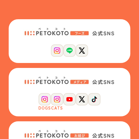
DOGS
CATS