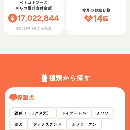
ペトコトフーズ
からの累計寄付金額
今月のお結び数
17,022,844
14
匹
※2020年2月から集計
種類から探す
保護犬
雑種（ミックス犬）
トイプードル
チワワ
柴犬
ダックスフンド
ポメラニアン