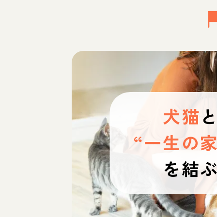
犬猫
“一生の家
を結