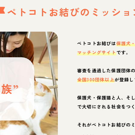
ペトコトお結びの
ミッショ
ペトコトお結びは
保護犬
マッチングサイト
です。
と
審査を通過した保護団体
全国300団体以上
が登録し
族”
保護犬・保護猫と人、そ
ぶ
で大切にされる社会をつ
それがペトコトお結びの