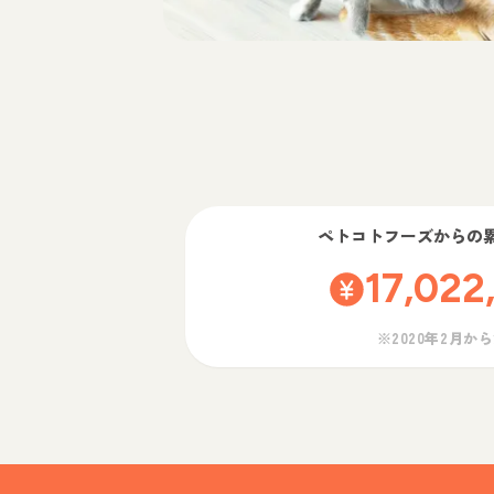
ペトコトフーズ
からの
17,022
※2020年2月か