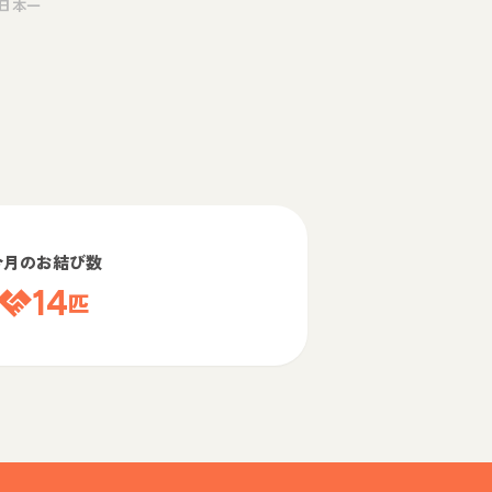
日本一
今月のお結び数
14
匹