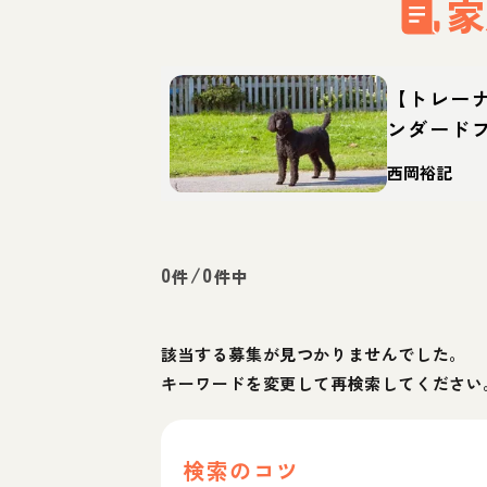
家
【トレー
ンダード
性格・特
西岡裕記
0
/
0
件
件中
該当する募集が見つかりませんでした。
キーワードを変更して再検索してください
検索のコツ