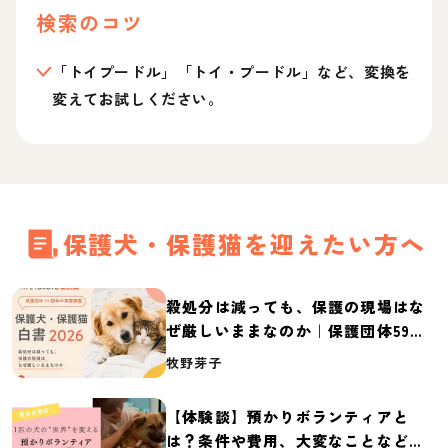
検索のコツ
「トイプードル」「トイ・プードル」など、変換を
変えてお試しください。
保護犬・保護猫を迎えたい方へ
殺処分は減っても、保護の現場はな
ぜ厳しいままなのか｜保護団体59団
体の実態調査【保護犬・保護猫白書
牧野芽子
2026】
【体験談】預かりボランティアと
は？条件や費用、大変なことなど紹