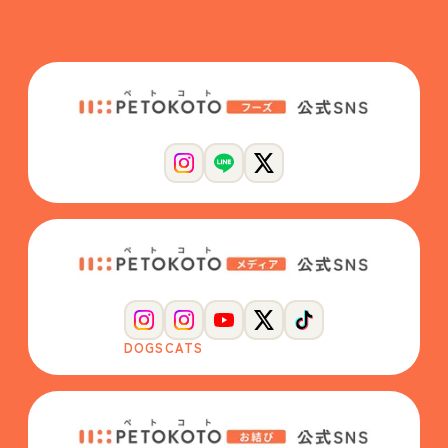
DOGS
CATS