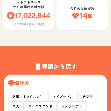
ペトコトフーズ
からの累計寄付金額
今月のお結び数
17,022,844
14
匹
※2020年2月から集計
種類から探す
保護犬
雑種（ミックス犬）
トイプードル
チワワ
柴犬
ダックスフンド
ポメラニアン