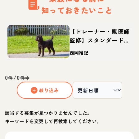
知っておきたいこと
【トレーナー・獣医師
監修】スタンダードプ
ードルってどんな犬？
西岡裕記
性格・特徴・育て方・
迎え方
0
/
0
件
件中
絞り込み
該当する募集が見つかりませんでした。
キーワードを変更して再検索してください。