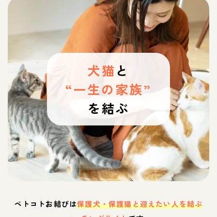
犬猫
と
“一生の家族”
を結ぶ
ペトコトお結びは
保護犬・保護猫と迎えたい人を結ぶ