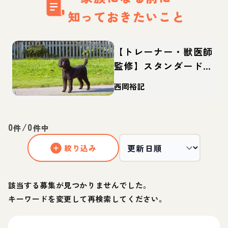
知っておきたいこと
【トレーナー・獣医師
監修】スタンダードプ
ードルってどんな犬？
西岡裕記
性格・特徴・育て方・
迎え方
0
/
0
件
件中
絞り込み
該当する募集が見つかりませんでした。
キーワードを変更して再検索してください。