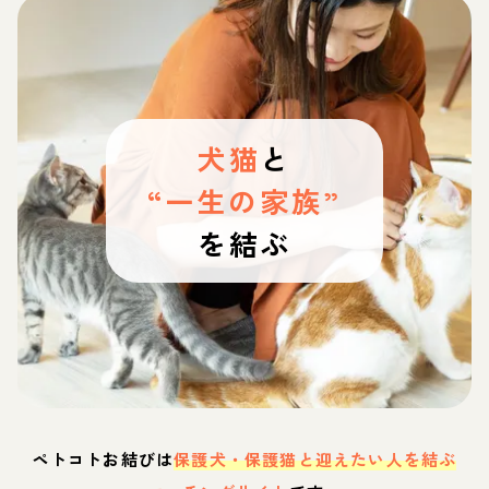
犬猫
と
“一生の家族”
を結ぶ
ペトコトお結びは
保護犬・保護猫と迎えたい人を結ぶ