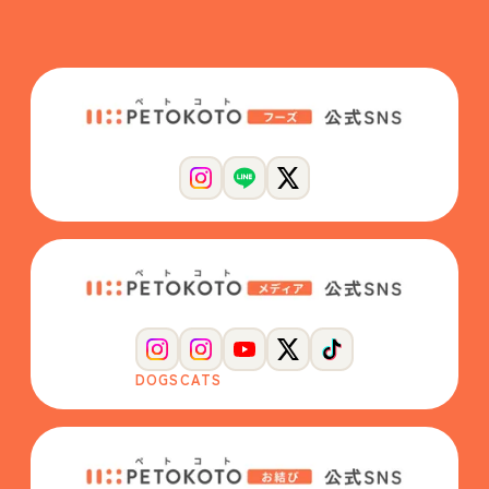
DOGS
CATS