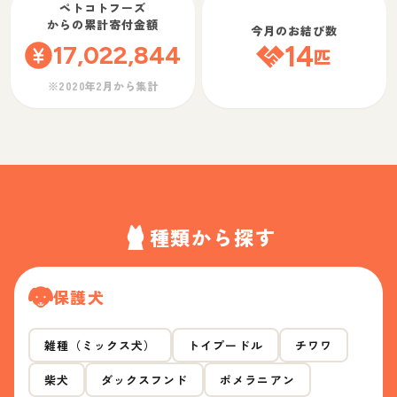
ペトコトフーズ
からの累計寄付金額
今月のお結び数
17,022,844
14
匹
※2020年2月から集計
種類から探す
保護犬
雑種（ミックス犬）
トイプードル
チワワ
柴犬
ダックスフンド
ポメラニアン