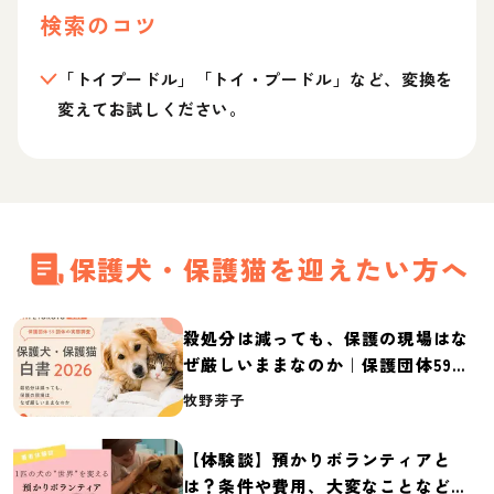
検索のコツ
「トイプードル」「トイ・プードル」など、変換を
変えてお試しください。
保護犬・保護猫を迎えたい方へ
殺処分は減っても、保護の現場はな
ぜ厳しいままなのか｜保護団体59団
体の実態調査【保護犬・保護猫白書
牧野芽子
2026】
【体験談】預かりボランティアと
は？条件や費用、大変なことなど紹