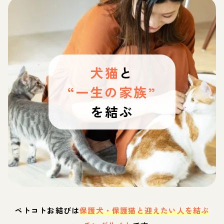
犬猫
と
“一生の家族”
を結ぶ
ペトコトお結びは
保護犬・保護猫と迎えたい人を結ぶ