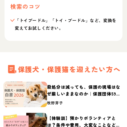
検索のコツ
「トイプードル」「トイ・プードル」など、変換を
変えてお試しください。
保護犬・保護猫を迎えたい方へ
殺処分は減っても、保護の現場はな
ぜ厳しいままなのか｜保護団体59団
体の実態調査【保護犬・保護猫白書
牧野芽子
2026】
【体験談】預かりボランティアと
は？条件や費用、大変なことなど紹