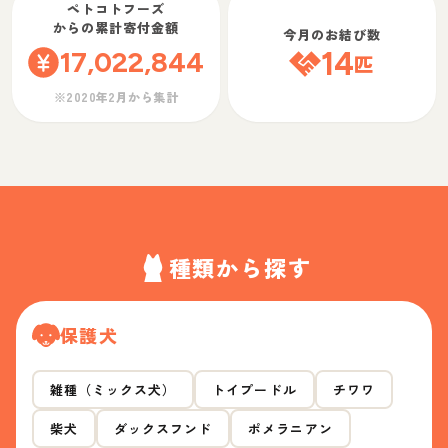
ペトコトフーズ
からの累計寄付金額
今月のお結び数
17,022,844
14
匹
※2020年2月から集計
種類から探す
保護犬
雑種（ミックス犬）
トイプードル
チワワ
柴犬
ダックスフンド
ポメラニアン