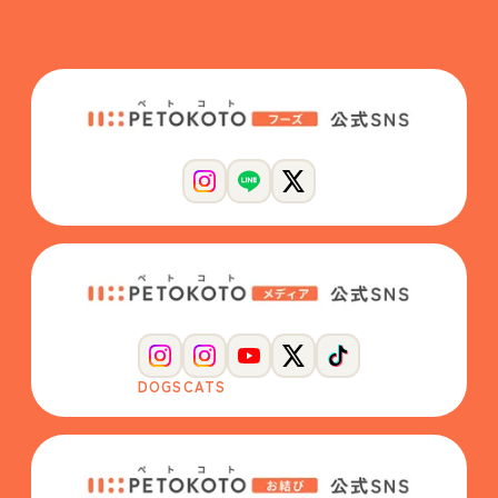
DOGS
CATS