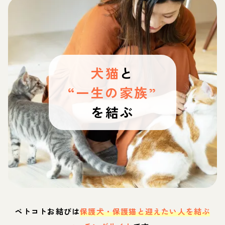
犬猫
と
“一生の家族”
を結ぶ
ペトコトお結びは
保護犬・保護猫と迎えたい人を結ぶ