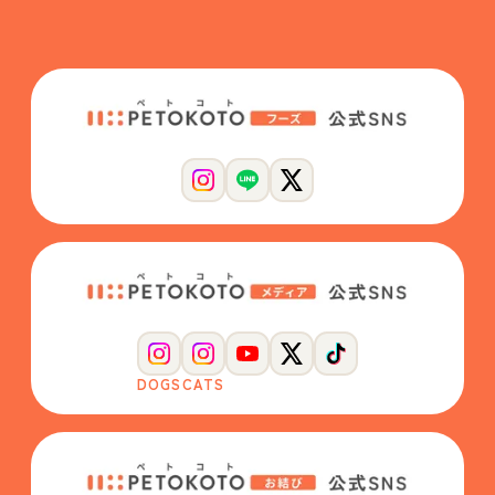
DOGS
CATS