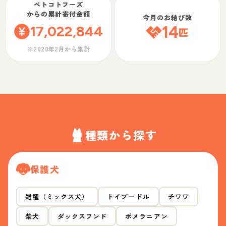
ペトコトフーズ
からの累計寄付金額
今月のお結び数
17,022,844
14
匹
※2020年2月から集計
種類から探す
保護犬
雑種（ミックス犬）
トイプードル
チワワ
柴犬
ダックスフンド
ポメラニアン