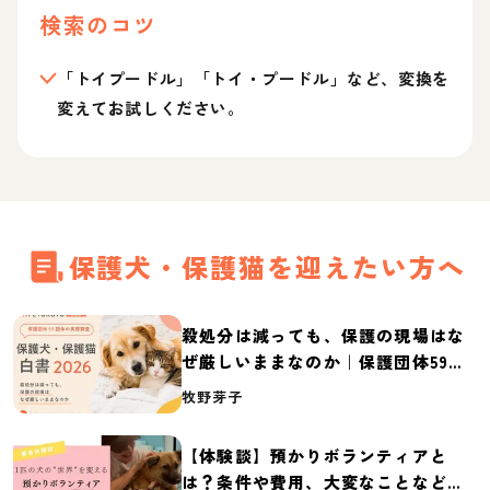
検索のコツ
「トイプードル」「トイ・プードル」など、変換を
変えてお試しください。
保護犬・保護猫を迎えたい方へ
殺処分は減っても、保護の現場はな
ぜ厳しいままなのか｜保護団体59団
体の実態調査【保護犬・保護猫白書
牧野芽子
2026】
【体験談】預かりボランティアと
は？条件や費用、大変なことなど紹