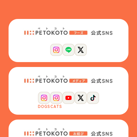
DOGS
CATS