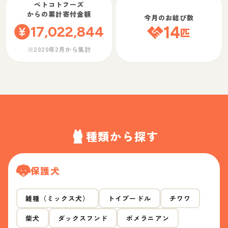
ペトコトフーズ
からの累計寄付金額
今月のお結び数
17,022,844
14
匹
※2020年2月から集計
種類から探す
保護犬
雑種（ミックス犬）
トイプードル
チワワ
柴犬
ダックスフンド
ポメラニアン