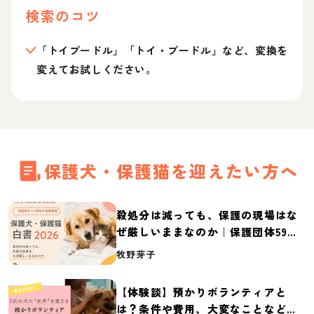
検索のコツ
「トイプードル」「トイ・プードル」など、変換を
変えてお試しください。
保護犬・保護猫を迎えたい方へ
殺処分は減っても、保護の現場はな
ぜ厳しいままなのか｜保護団体59団
体の実態調査【保護犬・保護猫白書
牧野芽子
2026】
【体験談】預かりボランティアと
は？条件や費用、大変なことなど紹