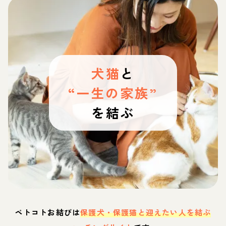
犬猫
と
“一生の家族”
を結ぶ
ペトコトお結びは
保護犬・保護猫と迎えたい人を結ぶ