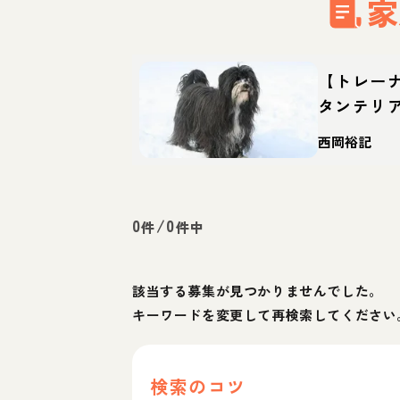
家
【トレー
タンテリ
特徴・育
西岡裕記
0
/
0
件
件中
該当する募集が見つかりませんでした。
キーワードを変更して再検索してください
検索のコツ