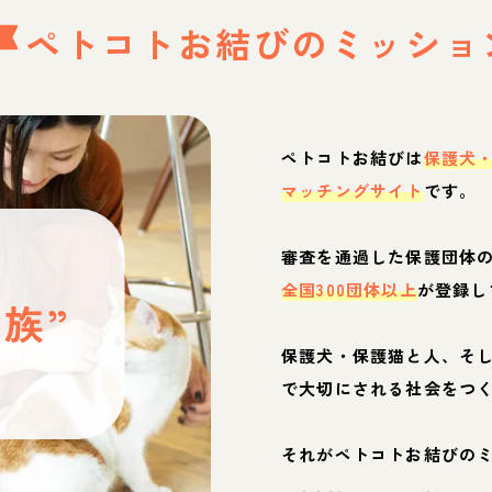
ペトコトお結びの
ミッショ
ペトコトお結びは
保護犬
マッチングサイト
です。
と
審査を通過した保護団体
全国300団体以上
が登録し
族”
保護犬・保護猫と人、そ
ぶ
で大切にされる社会をつ
それがペトコトお結びの