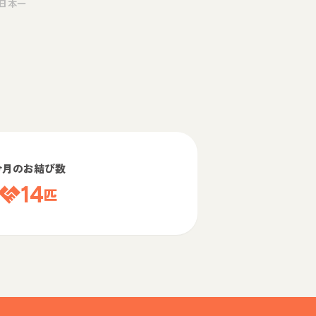
日本一
今月のお結び数
14
匹