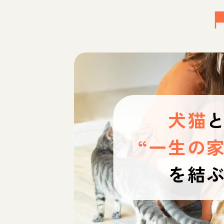
犬猫
“一生の家
を結