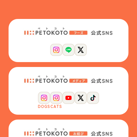
DOGS
CATS