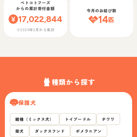
ペトコトフーズ
からの累計寄付金額
今月のお結び数
17,022,844
14
匹
※2020年2月から集計
種類から探す
保護犬
雑種（ミックス犬）
トイプードル
チワワ
柴犬
ダックスフンド
ポメラニアン