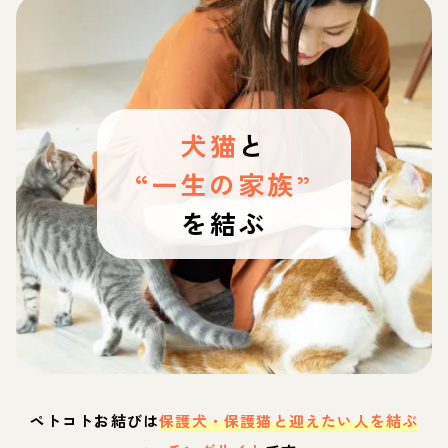
犬猫
と
“一生の家族”
を結ぶ
ペトコトお結びは
保護犬・保護猫と迎えたい人を結ぶ