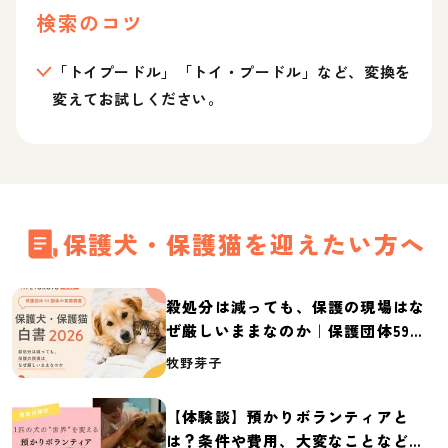
検索のコツ
「トイプードル」「トイ・プードル」など、変換を
変えてお試しください。
保護犬・保護猫を迎えたい方へ
殺処分は減っても、保護の現場はな
ぜ厳しいままなのか｜保護団体59団
体の実態調査【保護犬・保護猫白書
牧野芽子
2026】
【体験談】預かりボランティアと
は？条件や費用、大変なことなど紹