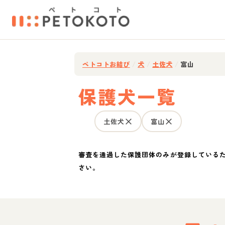
ペトコトお結び
/
犬
/
土佐犬
/
富山
保護犬一覧
土佐犬
富山
審査を通過した保護団体のみが登録している
さい。