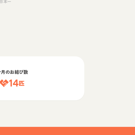
日本一
今月のお結び数
14
匹