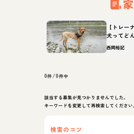
家
【トレー
犬ってど
て方・迎
西岡裕記
0
/
0
件
件中
該当する募集が見つかりませんでした。
キーワードを変更して再検索してください
検索のコツ