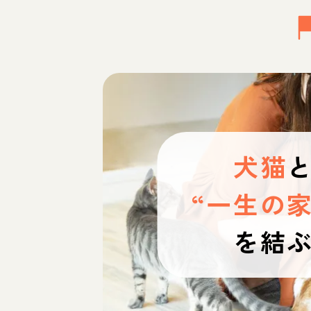
犬猫
“一生の家
を結