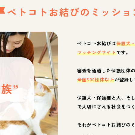
ペトコトお結びの
ミッショ
ペトコトお結びは
保護犬
マッチングサイト
です。
と
審査を通過した保護団体
全国300団体以上
が登録し
族”
保護犬・保護猫と人、そ
ぶ
で大切にされる社会をつ
それがペトコトお結びの