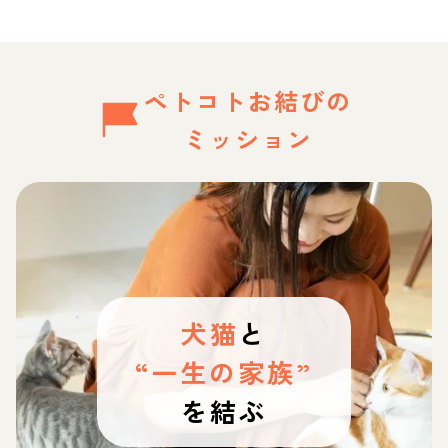
ペトコトお結びの
ミッション
犬猫
と
“一生の家族”
を結ぶ