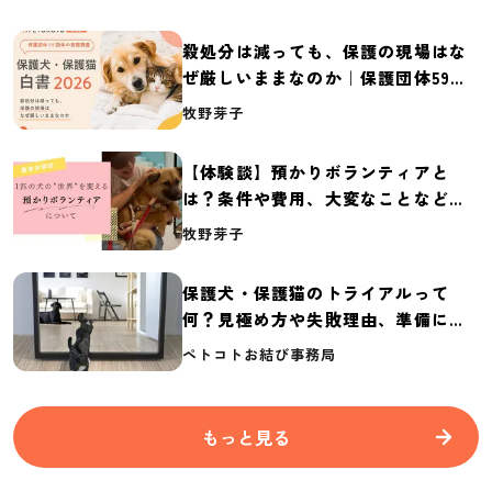
殺処分は減っても、保護の現場はな
ぜ厳しいままなのか｜保護団体59団
体の実態調査【保護犬・保護猫白書
牧野芽子
2026】
【体験談】預かりボランティアと
は？条件や費用、大変なことなど紹
介
牧野芽子
保護犬・保護猫のトライアルって
何？見極め方や失敗理由、準備に必
要なものを紹介
ペトコトお結び事務局
もっと見る