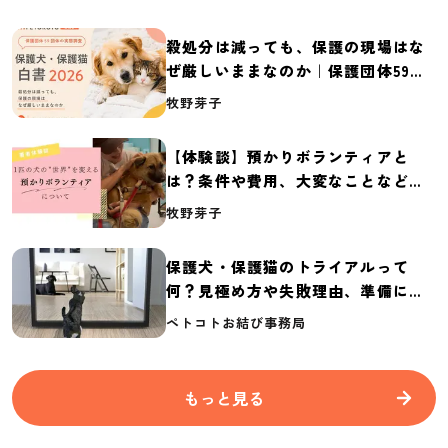
殺処分は減っても、保護の現場はな
ぜ厳しいままなのか｜保護団体59団
体の実態調査【保護犬・保護猫白書
牧野芽子
2026】
【体験談】預かりボランティアと
は？条件や費用、大変なことなど紹
介
牧野芽子
保護犬・保護猫のトライアルって
何？見極め方や失敗理由、準備に必
要なものを紹介
ペトコトお結び事務局
もっと見る