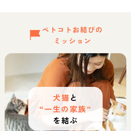
ペトコトお結びの
ミッション
犬猫
と
“一生の家族”
を結ぶ