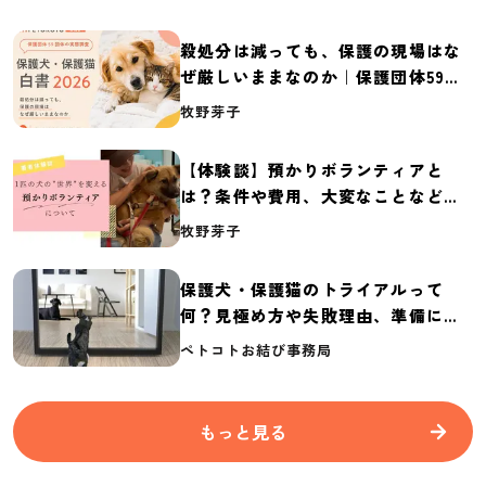
殺処分は減っても、保護の現場はな
ぜ厳しいままなのか｜保護団体59団
体の実態調査【保護犬・保護猫白書
牧野芽子
2026】
【体験談】預かりボランティアと
は？条件や費用、大変なことなど紹
介
牧野芽子
保護犬・保護猫のトライアルって
何？見極め方や失敗理由、準備に必
要なものを紹介
ペトコトお結び事務局
もっと見る