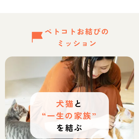
ペトコトお結びの
ミッション
犬猫
と
“一生の家族”
を結ぶ