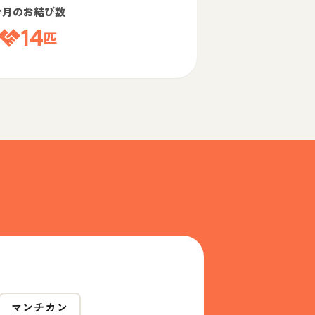
今月のお結び数
14
匹
マンチカン