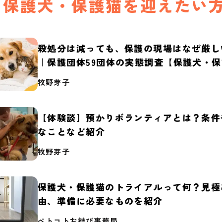
保護犬・保護猫を迎えたい
殺処分は減っても、保護の現場はなぜ厳し
｜保護団体59団体の実態調査【保護犬・
2026】
牧野芽子
【体験談】預かりボランティアとは？条件
なことなど紹介
牧野芽子
保護犬・保護猫のトライアルって何？見極
由、準備に必要なものを紹介
ペトコトお結び事務局