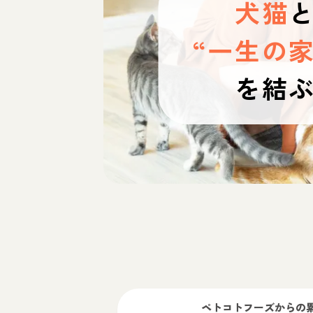
犬猫
“一生の家
を結
ペトコトフーズ
からの