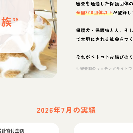
と
審査を通過した保護団体
全国300団体以上
が登録し
族”
保護犬・保護猫と人、そ
ぶ
で大切にされる社会をつ
それがペトコトお結びの
※審査制のマッチングサイトで
2026年7月の実績
累計寄付金額