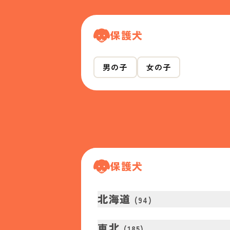
保護犬
男の子
女の子
保護犬
北海道
(
94
)
東北
(
185
)