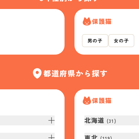
保護猫
男の子
女の子
都道府県から探す
保護猫
北海道
(
31
)
東北
(
119
)