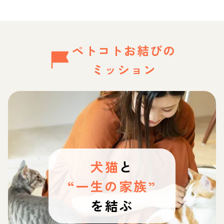
ペトコトお結びの
ミッション
犬猫
と
“一生の家族”
を結ぶ