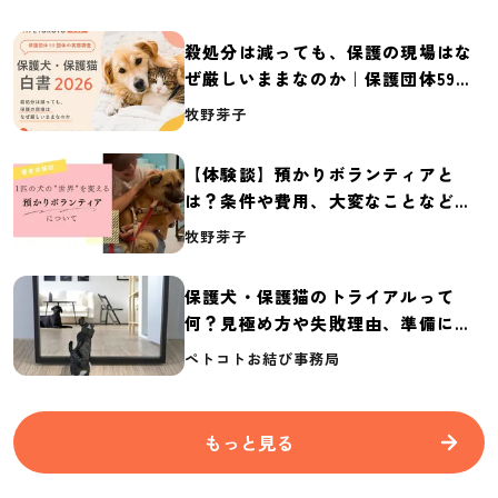
殺処分は減っても、保護の現場はな
ぜ厳しいままなのか｜保護団体59団
体の実態調査【保護犬・保護猫白書
牧野芽子
2026】
【体験談】預かりボランティアと
は？条件や費用、大変なことなど紹
介
牧野芽子
保護犬・保護猫のトライアルって
何？見極め方や失敗理由、準備に必
要なものを紹介
ペトコトお結び事務局
もっと見る