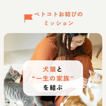
ペトコトお結びの
ミッション
犬猫
と
“一生の家族”
を結ぶ