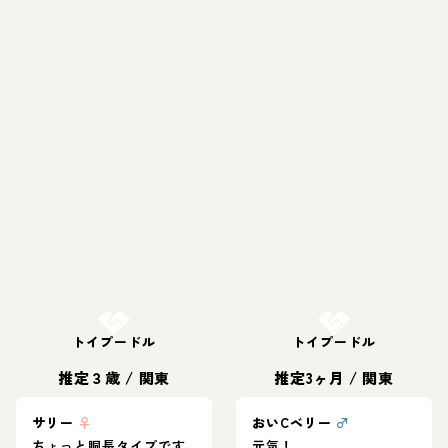
お結び決定
お結び決定
トイプードル
トイプードル
推定３歳
/
関東
推定3ヶ月
/
関東
サリー
♀
おいCベリー
♂
ちょっと胴長タイプです
元気！