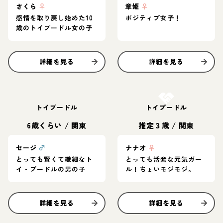
さくら
♀
章姫
♀
感情を取り戻し始めた10
ポジティブ女子！
歳のトイプードル女の子
詳細を見る
詳細を見る
お結び決定
トイプードル
トイプードル
6歳くらい
/
関東
推定３歳
/
関東
セージ
♂
ナナオ
♀
とっても賢くて繊細なト
とっても活発な元気ガー
イ・プードルの男の子
ル！ちょいモジモジ。
詳細を見る
詳細を見る