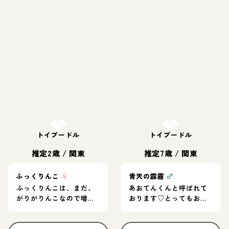
お結び決定
お結び決定
トイプードル
トイプードル
推定2歳
/
関東
推定7歳
/
関東
ふっくりんこ
♀
青天の霹靂
♂
ふっくりんこは、まだ、
あおてんくんと呼ばれて
がりがりんこなので増量
おります♡とってもおと
中。。。
なしい良い子です