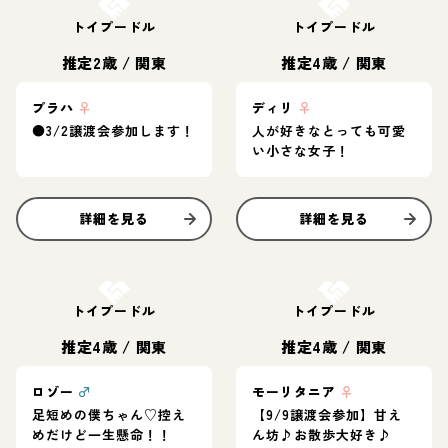
トイプードル
トイプードル
推定2歳
/
関東
推定4歳
/
関東
プラハ
♀
ディリ
♀
●3/2譲渡会参加します！
人が好きなとっても可愛
い小さな女子！
詳細を見る
詳細を見る
お結び決定
お結び決定
トイプードル
トイプードル
推定4歳
/
関東
推定4歳
/
関東
ロゾー
♂
モーリタニア
♀
足短めの僕ちゃん♡控え
【9/9譲渡会参加】甘え
めだけど一生懸命！！
ん坊♪お散歩大好き♪