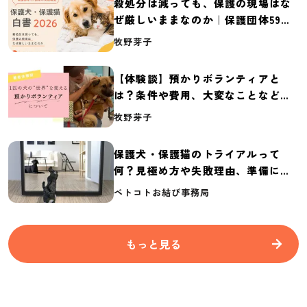
殺処分は減っても、保護の現場はな
ぜ厳しいままなのか｜保護団体59団
体の実態調査【保護犬・保護猫白書
牧野芽子
2026】
【体験談】預かりボランティアと
は？条件や費用、大変なことなど紹
介
牧野芽子
保護犬・保護猫のトライアルって
何？見極め方や失敗理由、準備に必
要なものを紹介
ペトコトお結び事務局
もっと見る