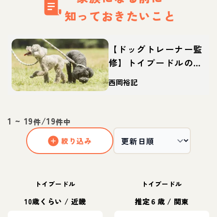
知っておきたいこと
【ドッグトレーナー監
修】トイプードルの特
徴・性格は？しつけや
西岡裕記
カットなどの飼い方や
迎え方も
1
~
19
/
19
件
件中
絞り込み
トイプードル
トイプードル
10歳くらい
/
近畿
推定６歳
/
関東