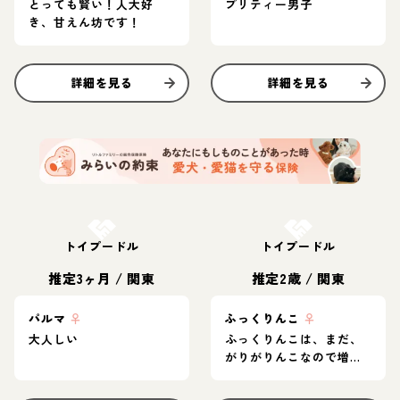
とっても賢い！人大好
プリティー男子
き、甘えん坊です！
詳細を見る
詳細を見る
お結び決定
お結び決定
トイプードル
トイプードル
推定3ヶ月
/
関東
推定2歳
/
関東
パルマ
♀
ふっくりんこ
♀
大人しい
ふっくりんこは、まだ、
がりがりんこなので増量
中。。。