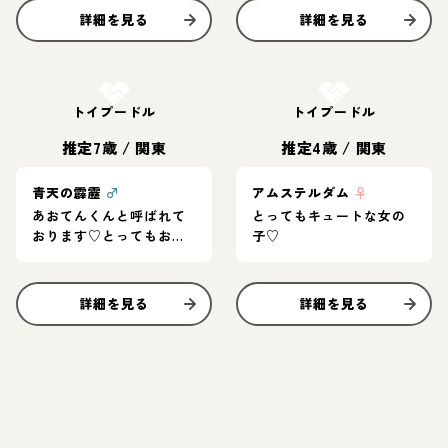
詳細を見る
詳細を見る
お結び決定
お結び決定
トイプードル
トイプードル
推定7歳
/
関東
推定4歳
/
関東
青天の霹靂
♂
アムステルダム
♀
あおてんくんと呼ばれて
とってもキュートな女の
おります♡とってもおと
子♡
なしい良い子です
詳細を見る
詳細を見る