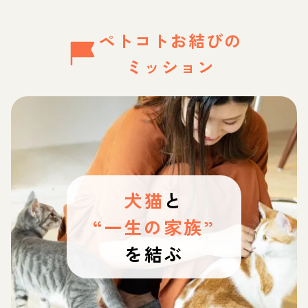
ペトコトお結びの
ミッション
犬猫
と
“一生の家族”
を結ぶ