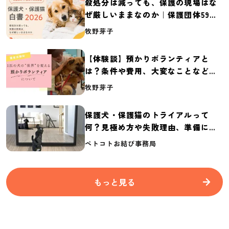
殺処分は減っても、保護の現場はな
ぜ厳しいままなのか｜保護団体59団
体の実態調査【保護犬・保護猫白書
牧野芽子
2026】
【体験談】預かりボランティアと
は？条件や費用、大変なことなど紹
介
牧野芽子
保護犬・保護猫のトライアルって
何？見極め方や失敗理由、準備に必
要なものを紹介
ペトコトお結び事務局
もっと見る