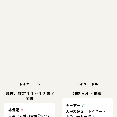
トイプードル
トイプードル
現在、推定１１～１２歳
/
7歳3ヶ月
/
関東
関東
ルーサー
♂
楊貴妃
♀
人が大好き、トイプード
シニアの魅力全開♡6/27
ルのルーサー君♪