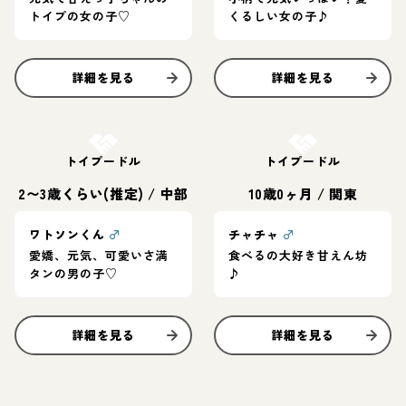
トイプの女の子♡
くるしい女の子♪
詳細を見る
詳細を見る
お結び決定
お結び決定
トイプードル
トイプードル
2〜3歳くらい(推定)
/
中部
10歳0ヶ月
/
関東
ワトソンくん
♂
チャチャ
♂
愛嬌、元気、可愛いさ満
食べるの大好き甘えん坊
タンの男の子♡
♪
詳細を見る
詳細を見る