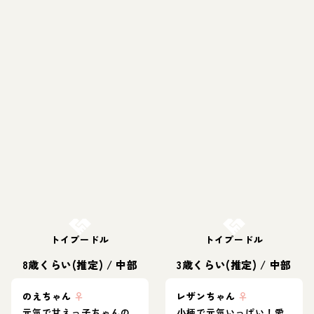
お結び決定
お結び決定
トイプードル
トイプードル
8歳くらい(推定)
/
中部
3歳くらい(推定)
/
中部
のえちゃん
♀
レザンちゃん
♀
元気で甘えっ子ちゃんの
小柄で元気いっぱい！愛