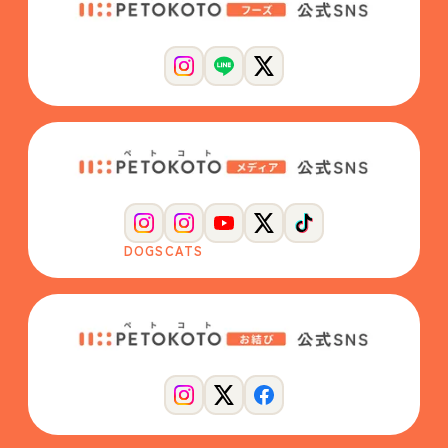
DOGS
CATS