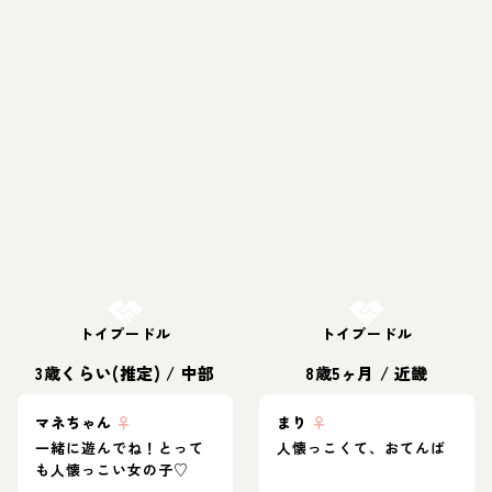
お結び決定
お結び決定
トイプードル
トイプードル
3歳くらい(推定)
/
中部
8歳5ヶ月
/
近畿
マネちゃん
♀
まり
♀
一緒に遊んでね！とって
人懐っこくて、おてんば
も人懐っこい女の子♡