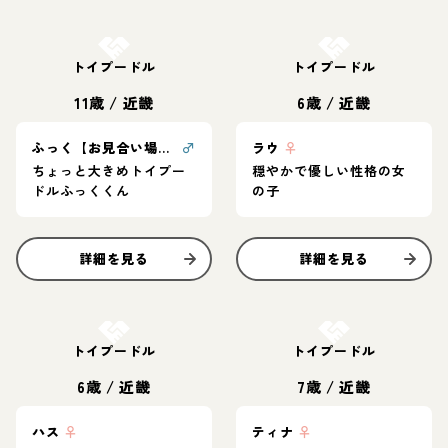
お結び決定
お結び決定
トイプードル
トイプードル
11歳
/
近畿
6歳
/
近畿
ふっく【お見合い場所：東京】
♂
ラウ
♀
ちょっと大きめトイプー
穏やかで優しい性格の女
ドルふっくくん
の子
詳細を見る
詳細を見る
お結び決定
お結び決定
トイプードル
トイプードル
6歳
/
近畿
7歳
/
近畿
ハス
♀
ティナ
♀