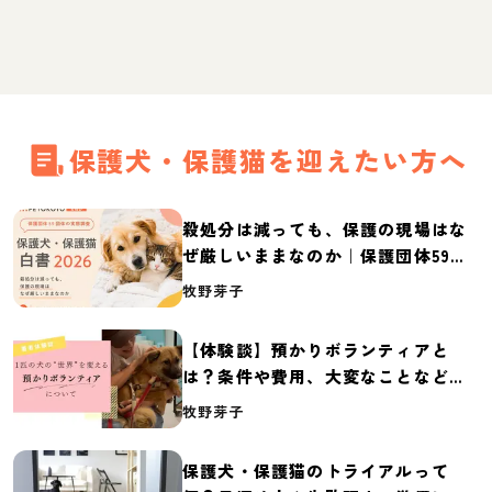
保護犬・保護猫を迎えたい方へ
殺処分は減っても、保護の現場はな
ぜ厳しいままなのか｜保護団体59団
体の実態調査【保護犬・保護猫白書
牧野芽子
2026】
【体験談】預かりボランティアと
は？条件や費用、大変なことなど紹
介
牧野芽子
保護犬・保護猫のトライアルって