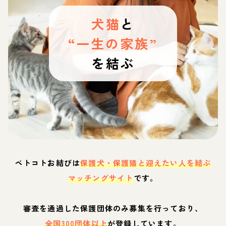
犬猫
と
“一生の家族”
を結ぶ
ペトコトお結びは
保護犬・保護猫と迎えたい人を結ぶ
マッチングサイト
です。
審査を通過した保護団体のみ募集を行っており、
全国300団体以上
が登録しています。