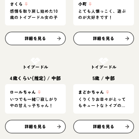
さくら
♀
小町
♀
感情を取り戻し始めた10
とても人懐っこく、遊ぶ
歳のトイプードル女の子
のが大好きです！
詳細を見る
詳細を見る
お結び決定
お結び決定
トイプードル
トイプードル
4歳くらい(推定)
/
中部
5歳
/
中部
ロールちゃん
♀
まどかちゃん
♀
いつでも一緒♡寂しがり
くりくりお目々がとって
やの甘えっ子ちゃん！
もキュートなトイプの女
の子♡
詳細を見る
詳細を見る