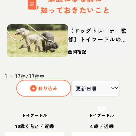
知っておきたいこと
【ドッグトレーナー監
修】トイプードルの特
徴・性格は？しつけや
西岡裕記
カットなどの飼い方や
迎え方も
1
~
17
/
17
件
件中
絞り込み
お結び決定
トイプードル
トイプードル
10歳くらい
/
近畿
４歳
/
近畿