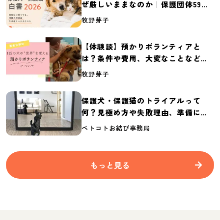
ぜ厳しいままなのか｜保護団体59団
体の実態調査【保護犬・保護猫白書
牧野芽子
2026】
【体験談】預かりボランティアと
は？条件や費用、大変なことなど紹
介
牧野芽子
保護犬・保護猫のトライアルって
何？見極め方や失敗理由、準備に必
要なものを紹介
ペトコトお結び事務局
もっと見る