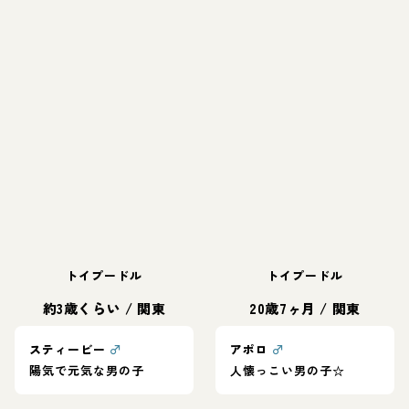
トイプードル
トイプードル
約3歳くらい
/
関東
20歳7ヶ月
/
関東
スティービー
♂
アポロ
♂
陽気で元気な男の子
人懐っこい男の子☆