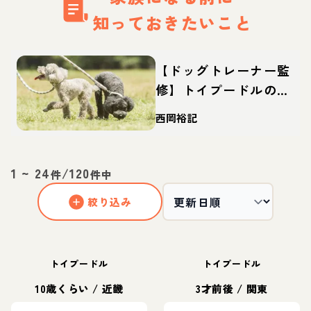
知っておきたいこと
【ドッグトレーナー監
修】トイプードルの特
徴・性格は？しつけや
西岡裕記
カットなどの飼い方や
迎え方も
1
~
24
/
120
件
件中
絞り込み
トイプードル
トイプードル
10歳くらい
/
近畿
3才前後
/
関東