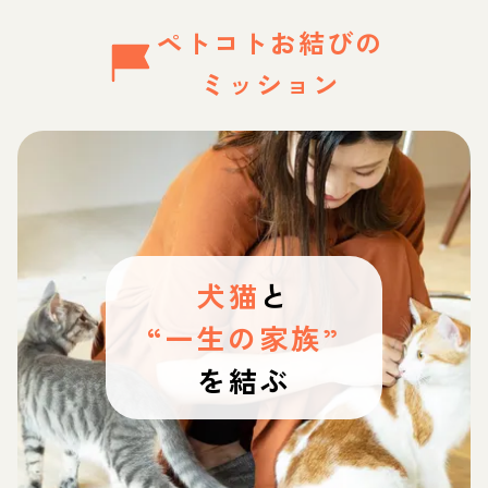
ペトコトお結びの
ミッション
犬猫
と
“一生の家族”
を結ぶ