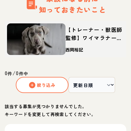
知っておきたいこと
【トレーナー・獣医師
監修】ワイマラナーっ
てどんな犬？性格・特
西岡裕記
徴・育て方・迎え方
0
/
0
件
件中
絞り込み
該当する募集が見つかりませんでした。
キーワードを変更して再検索してください。