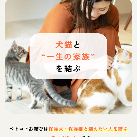
犬猫
と
“一生の家族”
を結ぶ
ペトコトお結びは
保護犬・保護猫と迎えたい人を結ぶ