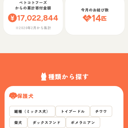
ペトコトフーズ
からの累計寄付金額
今月のお結び数
17,022,844
14
匹
※2020年2月から集計
種類から探す
保護犬
雑種（ミックス犬）
トイプードル
チワワ
柴犬
ダックスフンド
ポメラニアン