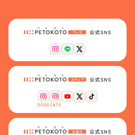
DOGS
CATS