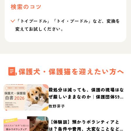
検索のコツ
「トイプードル」「トイ・プードル」など、変換を
変えてお試しください。
保護犬・保護猫を迎えたい方へ
殺処分は減っても、保護の現場はな
ぜ厳しいままなのか｜保護団体59団
体の実態調査【保護犬・保護猫白書
牧野芽子
2026】
【体験談】預かりボランティアと
は？条件や費用、大変なことなど紹