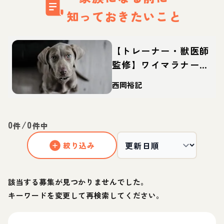
知っておきたいこと
【トレーナー・獣医師
監修】ワイマラナーっ
てどんな犬？性格・特
西岡裕記
徴・育て方・迎え方
0
/
0
件
件中
絞り込み
該当する募集が見つかりませんでした。
キーワードを変更して再検索してください。