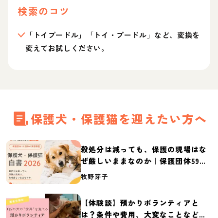
検索のコツ
「トイプードル」「トイ・プードル」など、変換を
変えてお試しください。
保護犬・保護猫を迎えたい方へ
殺処分は減っても、保護の現場はな
ぜ厳しいままなのか｜保護団体59団
体の実態調査【保護犬・保護猫白書
牧野芽子
2026】
【体験談】預かりボランティアと
は？条件や費用、大変なことなど紹