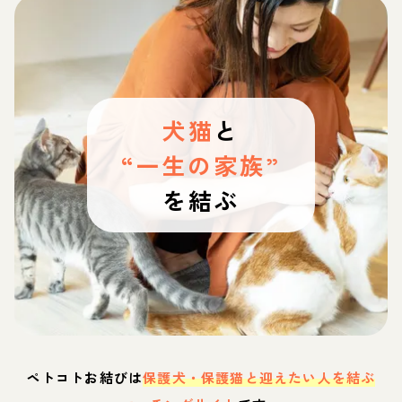
犬猫
と
“一生の家族”
を結ぶ
ペトコトお結びは
保護犬・保護猫と迎えたい人を結ぶ