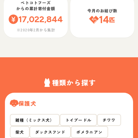
ペトコトフーズ
からの累計寄付金額
今月のお結び数
17,022,844
14
匹
※2020年2月から集計
種類から探す
保護犬
雑種（ミックス犬）
トイプードル
チワワ
柴犬
ダックスフンド
ポメラニアン