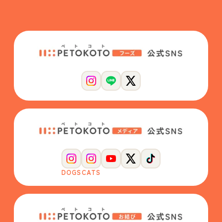
DOGS
CATS