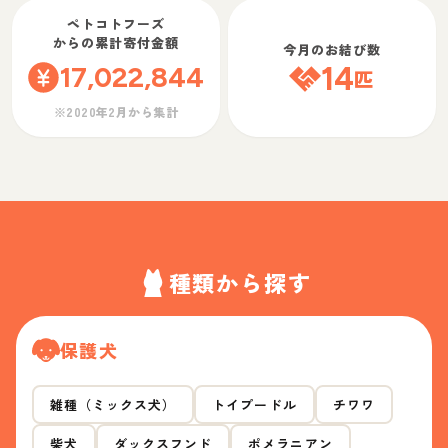
ペトコトフーズ
からの累計寄付金額
今月のお結び数
17,022,844
14
匹
※2020年2月から集計
種類から探す
保護犬
雑種（ミックス犬）
トイプードル
チワワ
柴犬
ダックスフンド
ポメラニアン