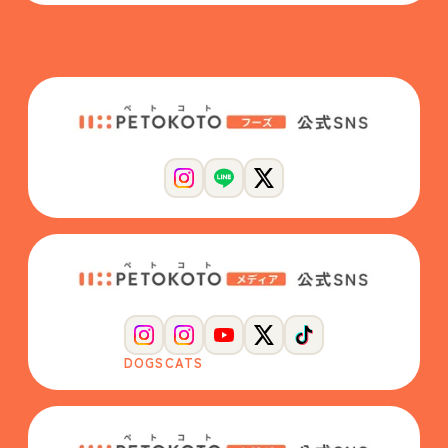
DOGS
CATS