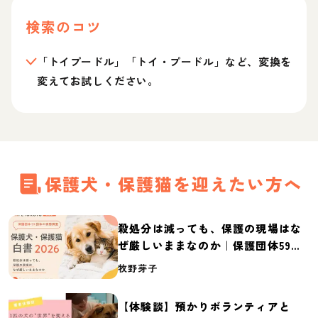
検索のコツ
「トイプードル」「トイ・プードル」など、変換を
変えてお試しください。
保護犬・保護猫を迎えたい方へ
殺処分は減っても、保護の現場はな
ぜ厳しいままなのか｜保護団体59団
体の実態調査【保護犬・保護猫白書
牧野芽子
2026】
【体験談】預かりボランティアと