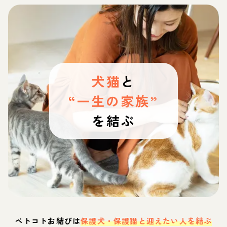
犬猫
と
“一生の家族”
を結ぶ
ペトコトお結びは
保護犬・保護猫と迎えたい人を結ぶ