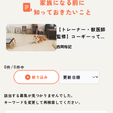
家族になる前に
知っておきたいこと
【トレーナー・獣医師
監修】コーギーってど
んな犬？性格・特徴・
西岡裕記
育て方・迎え方
0
/
0
件
件中
絞り込み
該当する募集が見つかりませんでした。
キーワードを変更して再検索してください。