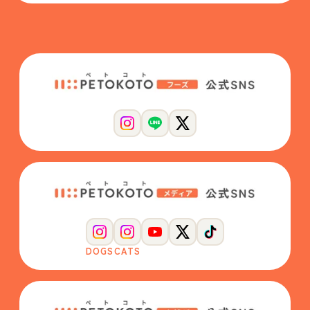
DOGS
CATS