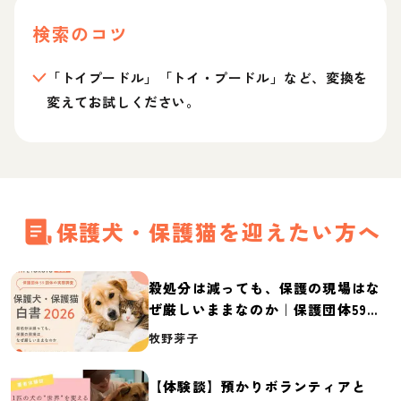
検索のコツ
「トイプードル」「トイ・プードル」など、変換を
変えてお試しください。
保護犬・保護猫を迎えたい方へ
殺処分は減っても、保護の現場はな
ぜ厳しいままなのか｜保護団体59団
体の実態調査【保護犬・保護猫白書
牧野芽子
2026】
【体験談】預かりボランティアと