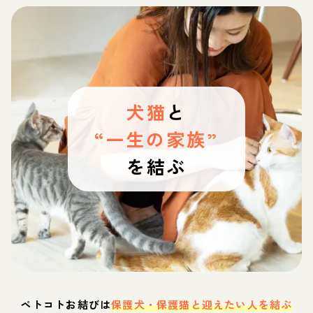
犬猫
と
“一生の家族”
を結ぶ
ペトコトお結びは
保護犬・保護猫と迎えたい人を結ぶ