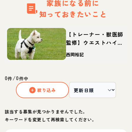
家族になる前に
知っておきたいこと
【トレーナー・獣医師
監修】ウエストハイラ
ンドホワイトテリア
西岡裕記
（ウェスティ）ってど
んな犬？性格・特徴・
育て方・迎え方
0
/
0
件
件中
絞り込み
該当する募集が見つかりませんでした。
キーワードを変更して再検索してください。