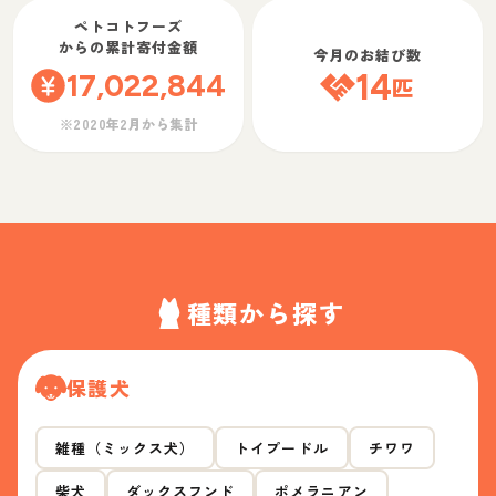
ペトコトフーズ
からの累計寄付金額
今月のお結び数
17,022,844
14
匹
※2020年2月から集計
種類から探す
保護犬
雑種（ミックス犬）
トイプードル
チワワ
柴犬
ダックスフンド
ポメラニアン