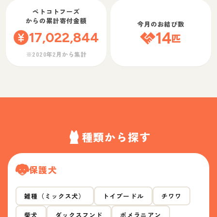
ペトコトフーズ
からの累計寄付金額
今月のお結び数
17,022,844
14
匹
※2020年2月から集計
種類から探す
保護犬
雑種（ミックス犬）
トイプードル
チワワ
柴犬
ダックスフンド
ポメラニアン