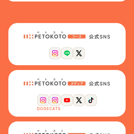
DOGS
CATS