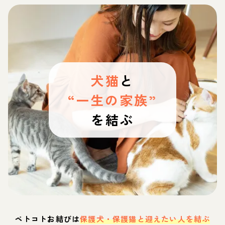
犬猫
と
“一生の家族”
を結ぶ
ペトコトお結びは
保護犬・保護猫と迎えたい人を結ぶ