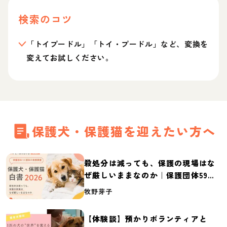
検索のコツ
「トイプードル」「トイ・プードル」など、変換を
変えてお試しください。
保護犬・保護猫を迎えたい方へ
殺処分は減っても、保護の現場はな
ぜ厳しいままなのか｜保護団体59団
体の実態調査【保護犬・保護猫白書
牧野芽子
2026】
【体験談】預かりボランティアと