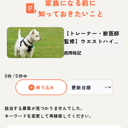
家族になる前に
知っておきたいこと
【トレーナー・獣医師
監修】ウエストハイラ
ンドホワイトテリア
西岡裕記
（ウェスティ）ってど
んな犬？性格・特徴・
育て方・迎え方
0
/
0
件
件中
絞り込み
該当する募集が見つかりませんでした。
キーワードを変更して再検索してください。