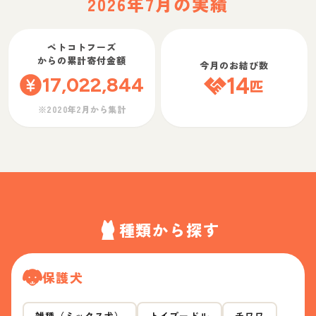
2026年7月の実績
ペトコトフーズ
からの累計寄付金額
今月のお結び数
17,022,844
14
匹
※2020年2月から集計
種類から探す
保護犬
雑種（ミックス犬）
トイプードル
チワワ