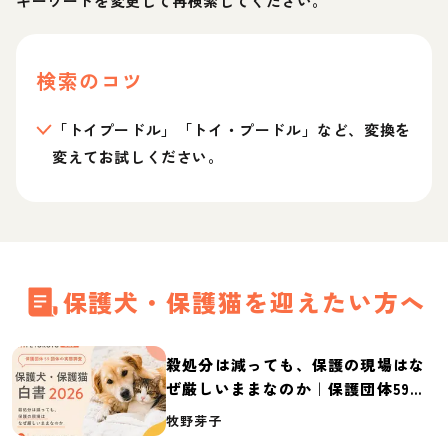
キーワードを変更して再検索してください。
検索のコツ
「トイプードル」「トイ・プードル」など、変換を
変えてお試しください。
保護犬・保護猫を迎えたい方へ
殺処分は減っても、保護の現場はな
ぜ厳しいままなのか｜保護団体59団
体の実態調査【保護犬・保護猫白書
牧野芽子
2026】