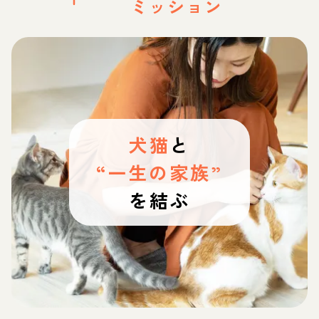
ミッション
犬猫
と
“一生の家族”
を結ぶ