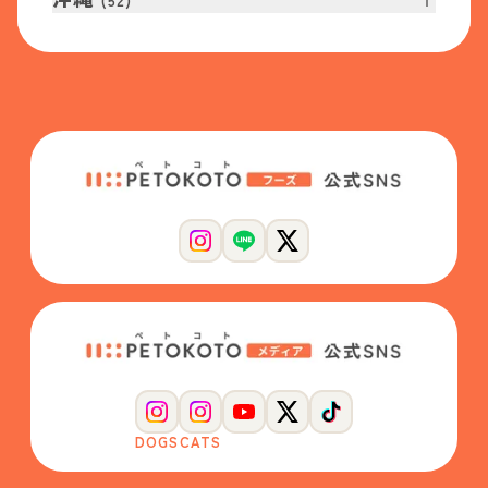
(
52
)
DOGS
CATS