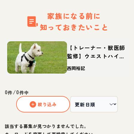
家族になる前に
知っておきたいこと
【トレーナー・獣医師
監修】ウエストハイラ
ンドホワイトテリア
西岡裕記
（ウェスティ）ってど
んな犬？性格・特徴・
育て方・迎え方
0
/
0
件
件中
絞り込み
該当する募集が見つかりませんでした。